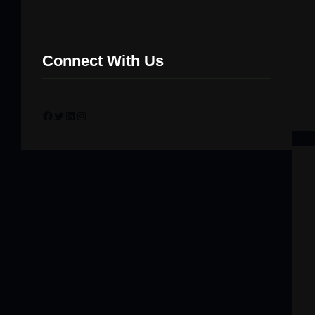
Connect With Us
Facebook
Twitter
LinkedIn
Instagram