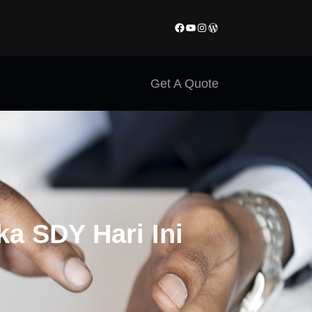
Facebook
YouTube
Instagram
WordPress
Get A Quote
a SDY Hari Ini