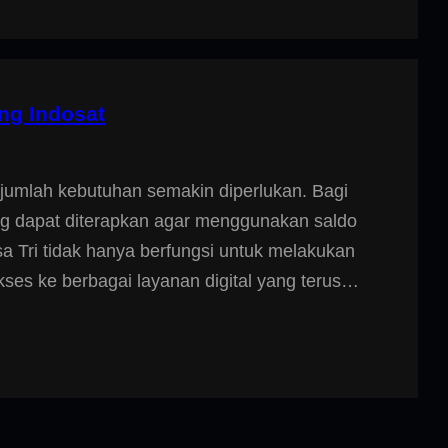
ang Indosat
ejumlah kebutuhan semakin diperlukan. Bagi
ang dapat diterapkan agar menggunakan saldo
lsa Tri tidak hanya berfungsi untuk melakukan
kses ke berbagai layanan digital yang terus…