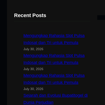
Recent Posts
Mengungkap Rahasia Slot Pulsa
Indosat dan Tri untuk Pemula
July 30, 2026
Mengungkap Rahasia Slot Pulsa
Indosat dan Tri untuk Pemula
July 30, 2026
Mengungkap Rahasia Slot Pulsa
Indosat dan Tri untuk Pemula
July 30, 2026
Sejarah dan Evolusi Bupatitogel di
Dunia Perjudian