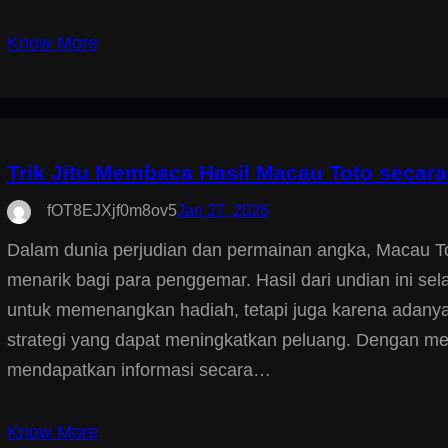
Know More
Trik Jitu Membaca Hasil Macau Toto secara
fOT8EJXjf0m8ov5
Jan 27, 2026
Dalam dunia perjudian dan permainan angka, Macau Tot
menarik bagi para penggemar. Hasil dari undian ini se
untuk memenangkan hadiah, tetapi juga karena adanya
strategi yang dapat meningkatkan peluang. Dengan me
mendapatkan informasi secara…
Know More