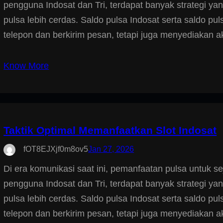
pengguna Indosat dan Tri, terdapat banyak strategi y
pulsa lebih cerdas. Saldo pulsa Indosat serta saldo pu
telepon dan berkirim pesan, tetapi juga menyediakan a
Know More
Taktik Optimal Memanfaatkan Slot Indosat
fOT8EJXjf0m8ov5
Jan 27, 2026
Di era komunikasi saat ini, pemanfaatan pulsa untuk s
pengguna Indosat dan Tri, terdapat banyak strategi y
pulsa lebih cerdas. Saldo pulsa Indosat serta saldo pu
telepon dan berkirim pesan, tetapi juga menyediakan a