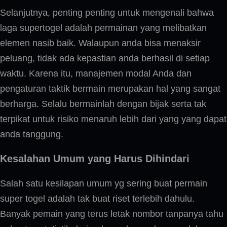
Selanjutnya, penting penting untuk mengenali bahwa
laga supertogel adalah permainan yang melibatkan
elemen nasib baik. Walaupun anda bisa menaksir
peluang, tidak ada kepastian anda berhasil di setiap
waktu. Karena itu, manajemen modal Anda dan
pengaturan taktik bermain merupakan hal yang sangat
berharga. Selalu bermainlah dengan bijak serta tak
terpikat untuk risiko menaruh lebih dari yang yang dapat
anda tanggung.
Kesalahan Umum yang Harus Dihindari
Salah satu kesilapan umum yg sering buat permain
super togel adalah tak buat riset terlebih dahulu.
Banyak pemain yang terus letak nombor tanpanya tahu