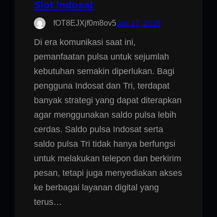
Slot Indosat
fOT8EJXjf0m8ov5
Jan 27, 2026
Di era komunikasi saat ini,
pemanfaatan pulsa untuk sejumlah
kebutuhan semakin diperlukan. Bagi
pengguna Indosat dan Tri, terdapat
banyak strategi yang dapat diterapkan
agar menggunakan saldo pulsa lebih
cerdas. Saldo pulsa Indosat serta
saldo pulsa Tri tidak hanya berfungsi
untuk melakukan telepon dan berkirim
pesan, tetapi juga menyediakan akses
ke berbagai layanan digital yang
terus…