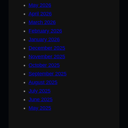
May 2026
April 2026
March 2026
February 2026
January 2026
December 2025
November 2025
October 2025
September 2025
August 2025
July 2025
June 2025
May 2025