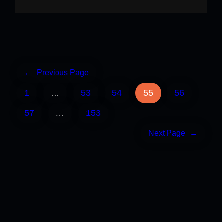
←
Previous Page
1
…
53
54
55
56
57
…
153
Next Page
→