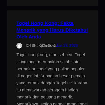
Togel Hong Kong: Fakta
Menarik yang Harus Diketahui
Oleh Anda
fOT8EJXjf0m8ov5
Jan 28, 2026
Togel Hongkong, atau sebutan Togel
Hongkong, merupakan salah satu
permainan togel yang paling populer
di negeri ini. Sebagian besar pemain
yang tertarik dengan Togel HK karena
itu menawarkan beragam hadiah
menarik dan peluang menarik.
Menariknya, setiap pengeluaran Togel