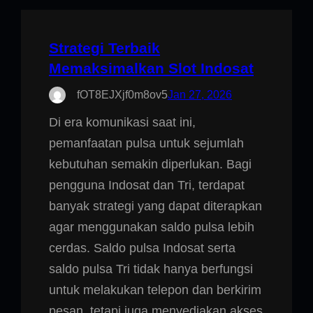
Strategi Terbaik
Memaksimalkan Slot Indosat
fOT8EJXjf0m8ov5
Jan 27, 2026
Di era komunikasi saat ini,
pemanfaatan pulsa untuk sejumlah
kebutuhan semakin diperlukan. Bagi
pengguna Indosat dan Tri, terdapat
banyak strategi yang dapat diterapkan
agar menggunakan saldo pulsa lebih
cerdas. Saldo pulsa Indosat serta
saldo pulsa Tri tidak hanya berfungsi
untuk melakukan telepon dan berkirim
pesan, tetapi juga menyediakan akses