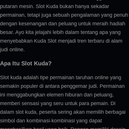
putaran mesin. Slot Kuda bukan hanya sekadar
permainan, tetapi juga sebuah pengalaman yang penuh
dengan kesenangan dan peluang untuk meraih hadiah
besar. Ayo kita jelajahi lebih dalam tentang apa yang
menyebabkan Kuda Slot menjadi tren terbaru di alam
judi online.
Apa Itu Slot Kuda?
Slot kuda adalah tipe permainan taruhan online yang
semakin populer di antara penggemar judi. Permainan
ini menggabungkan elemen hiburan dan peluang,
memberi sensasi yang seru untuk para pemain. Di
dalam slot kuda, peserta sering akan memilih berbagai
simbol dan kombinasi-kombinasi yang dapat