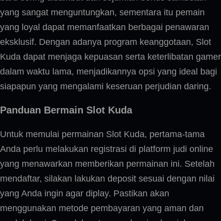
yang sangat menguntungkan, sementara itu pemain
yang loyal dapat memanfaatkan berbagai penawaran
eksklusif. Dengan adanya program keanggotaan, Slot
Kuda dapat menjaga kepuasan serta keterlibatan gamer
dalam waktu lama, menjadikannya opsi yang ideal bagi
siapapun yang mengalami keseruan perjudian daring.
Panduan Bermain Slot Kuda
Untuk memulai permainan Slot Kuda, pertama-tama
Anda perlu melakukan registrasi di platform judi online
yang menawarkan memberikan permainan ini. Setelah
mendaftar, silakan lakukan deposit sesuai dengan nilai
yang Anda ingin agar diplay. Pastikan akan
menggunakan metode pembayaran yang aman dan