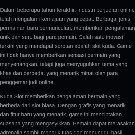
Dalam beberapa tahun terakhir, industri perjudian online
telah mengalami kemajuan yang cepat. Berbagai jenis
permainan baru bermunculan, memberikan pengalaman
unik dan seru bagi para pemain. Salah satu inovasi
terkini yang mendapat sorotan adalah slot kuda. Game
ini tidak hanya memberikan sensasi bermain yang
menyenangkan, tetapi juga menyuguhkan tema yang
khas dan berbeda, yang menarik minat oleh para
penggemar judi online.
Kuda Slot memberikan pengalaman bermain yang
berbeda dari slot biasa. Dengan grafis yang menarik
dan fitur baru yang menarik, game ini menciptakan
suasana yang mengasyikkan. Pemain dapat merasakan
adrenalin sambil menarik tuas dan menunggu hasil