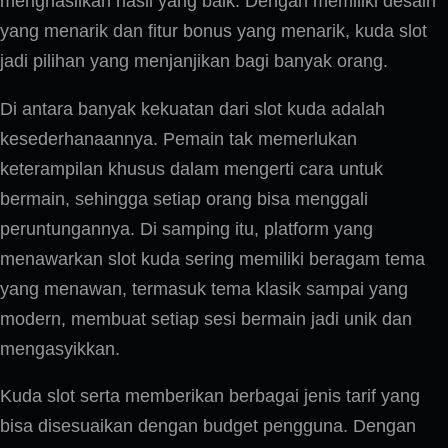
menghasilkan hasil yang baik. Dengan memiliki desain
yang menarik dan fitur bonus yang menarik, kuda slot
jadi pilihan yang menjanjikan bagi banyak orang.
Di antara banyak kekuatan dari slot kuda adalah
kesederhanaannya. Pemain tak memerlukan
keterampilan khusus dalam mengerti cara untuk
bermain, sehingga setiap orang bisa menggali
peruntungannya. Di samping itu, platform yang
menawarkan slot kuda sering memiliki beragam tema
yang menawan, termasuk tema klasik sampai yang
modern, membuat setiap sesi bermain jadi unik dan
mengasyikkan.
Kuda slot serta memberikan berbagai jenis tarif yang
bisa disesuaikan dengan budget pengguna. Dengan