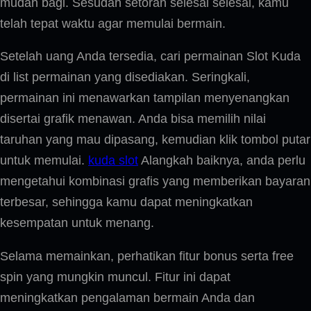
mudah bagi. Sesudah setoran selesai selesai, kamu
telah tepat waktu agar memulai bermain.
Setelah uang Anda tersedia, cari permainan Slot Kuda
di list permainan yang disediakan. Seringkali,
permainan ini menawarkan tampilan menyenangkan
disertai grafik menawan. Anda bisa memilih nilai
taruhan yang mau dipasang, kemudian klik tombol putar
untuk memulai.
kuda slot
Alangkah baiknya, anda perlu
mengetahui kombinasi grafis yang memberikan bayaran
terbesar, sehingga kamu dapat meningkatkan
kesempatan untuk menang.
Selama memainkan, perhatikan fitur bonus serta free
spin yang mungkin muncul. Fitur ini dapat
meningkatkan pengalaman bermain Anda dan