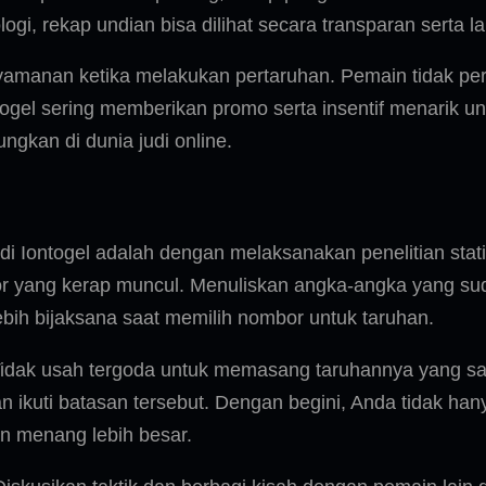
ogi, rekap undian bisa dilihat secara transparan serta l
amanan ketika melakukan pertaruhan. Pemain tidak perlu
ntogel sering memberikan promo serta insentif menarik
gkan di dunia judi online.
di Iontogel adalah dengan melaksanakan penelitian stat
mbor yang kerap muncul. Menuliskan angka-angka yang s
bih bijaksana saat memilih nombor untuk taruhan.
. Tidak usah tergoda untuk memasang taruhannya yang 
n ikuti batasan tersebut. Dengan begini, Anda tidak han
n menang lebih besar.