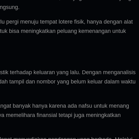
angsung.
 pergi menuju tempat lotere fisik, hanya dengan alat
 untuk bisa meningkatkan peluang kemenangan untuk
istik terhadap keluaran yang lalu. Dengan menganalisis
udah tampil dan nombor yang belum keluar dalam waktu
sangat banyak hanya karena ada nafsu untuk menang
ya memelihara finansial tetapi juga meningkatkan