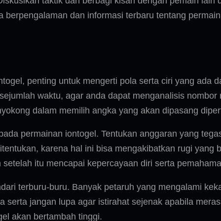
Diskusikan taktik dan berbagi kisah dengan pemain lai
a berpengalaman dan informasi terbaru tentang permai
el, penting untuk mengerti pola serta ciri yang ada d
ejumlah waktu, agar anda dapat menganalisis nombor m
enyokong dalam memilih angka yang akan dipasang diper
ada permainan iontogel. Tentukan anggaran yang tegas
tentukan, karena hal ini bisa mengakibatkan rugi yang bi
 setelah itu mencapai kepercayaan diri serta pemahaman
hindari terburu-buru. Banyak petaruh yang mengalami ke
erta jangan lupa agar istirahat sejenak apabila merasa
gel akan bertambah tinggi.