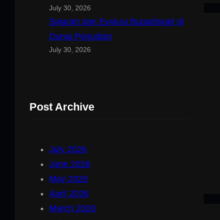
July 30, 2026
Sejarah dan Evolusi Bupatitogel di
Dunia Perjudian
July 30, 2026
Post Archive
July 2026
June 2026
May 2026
April 2026
March 2026