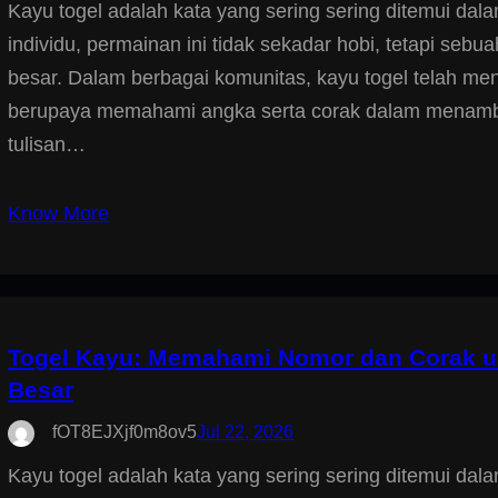
Kayu togel adalah kata yang sering sering ditemui da
individu, permainan ini tidak sekadar hobi, tetapi seb
besar. Dalam berbagai komunitas, kayu togel telah men
berupaya memahami angka serta corak dalam menamb
tulisan…
Know More
Togel Kayu: Memahami Nomor dan Corak 
Besar
fOT8EJXjf0m8ov5
Jul 22, 2026
Kayu togel adalah kata yang sering sering ditemui da