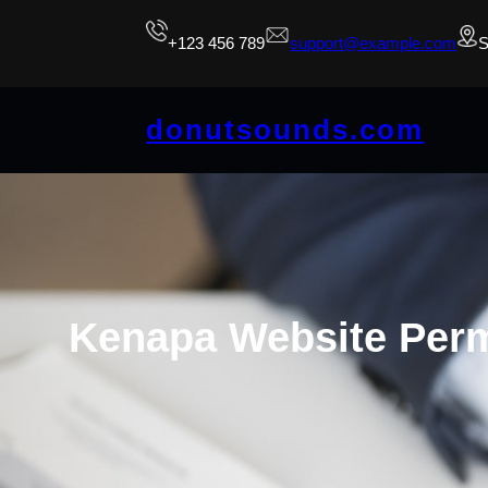
Skip
+123 456 789
support@example.com
S
to
content
donutsounds.com
Kenapa Website Perma