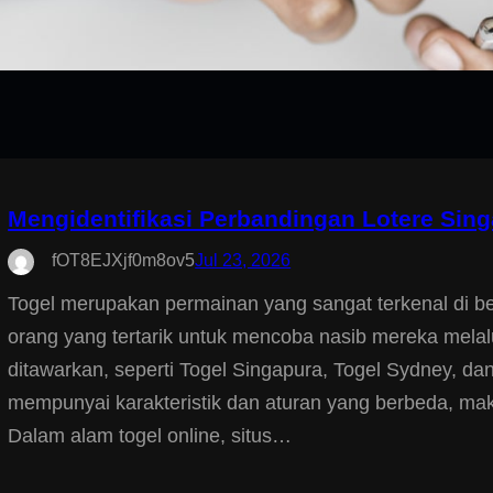
Mengidentifikasi Perbandingan Lotere Sin
fOT8EJXjf0m8ov5
Jul 23, 2026
Togel merupakan permainan yang sangat terkenal di b
orang yang tertarik untuk mencoba nasib mereka melalu
ditawarkan, seperti Togel Singapura, Togel Sydney, dan
mempunyai karakteristik dan aturan yang berbeda, ma
Dalam alam togel online, situs…