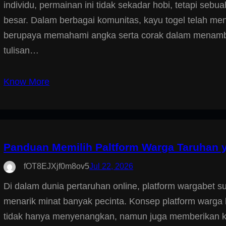
individu, permainan ini tidak sekadar hobi, tetapi seb
besar. Dalam berbagai komunitas, kayu togel telah men
berupaya memahami angka serta corak dalam menamb
tulisan…
Know More
Panduan Memilih Paltform Warga Taruhan 
fOT8EJXjf0m8ov5
Jul 22, 2026
Di dalam dunia pertaruhan online, platform wargabet 
menarik minat banyak pecinta. Konsep platform warg
tidak hanya menyenangkan, namun juga memberikan k