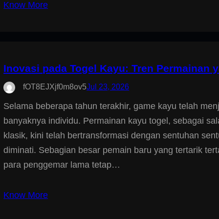
Know More
Inovasi pada Togel Kayu: Tren Permainan 
fOT8EJXjf0m8ov5
Jul 23, 2026
Selama beberapa tahun terakhir, game kayu telah menj
banyaknya individu. Permainan kayu togel, sebagai sala
klasik, kini telah bertransformasi dengan sentuhan 
diminati. Sebagian besar pemain baru yang tertarik te
para penggemar lama tetap…
Know More