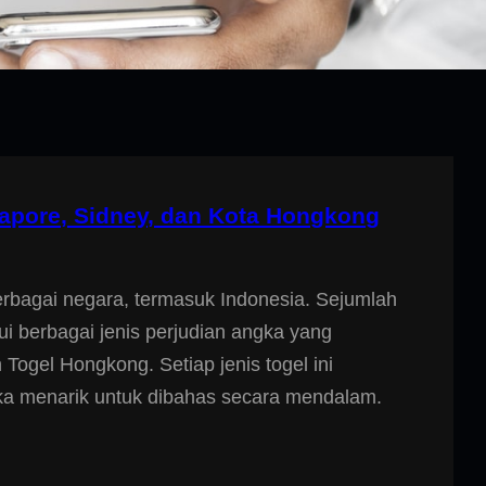
gapore, Sidney, dan Kota Hongkong
erbagai negara, termasuk Indonesia. Sejumlah
i berbagai jenis perjudian angka yang
 Togel Hongkong. Setiap jenis togel ini
ka menarik untuk dibahas secara mendalam.