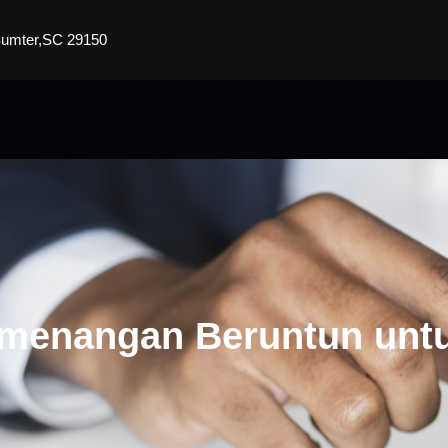
umter,SC 29150
menangan Beruntun untuk