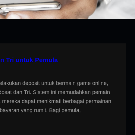
n Tri untuk Pemula
elakukan deposit untuk bermain game online,
ndosat dan Tri. Sistem ini memudahkan pemain
ga mereka dapat menikmati berbagai permainan
mbayaran yang rumit. Bagi pemula,