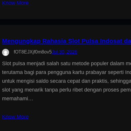
Know More
Mengungkap Rahasia Slot Pulsa Indosat da
fOT8EJXjf0m8ov5
Jul 30, 2026
Slot pulsa menjadi salah satu metode populer dalam m
terutama bagi para pengguna kartu prabayar seperti I
untuk mengisi saldo secara cepat dan praktis, sehing
slot yang menarik tanpa perlu ribet dengan proses pe
memahami…
Know More