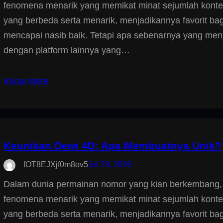
fenomena menarik yang memikat minat sejumlah konte
yang berbeda serta menarik, menjadikannya favorit b
mencapai nasib baik. Tetapi apa sebenarnya yang men
dengan platform lainnya yang…
Know More
Keunikan Dewi 4D: Apa Membuatnya Unik?
fOT8EJXjf0m8ov5
Jul 29, 2026
Dalam dunia permainan nomor yang kian berkembang,
fenomena menarik yang memikat minat sejumlah konte
yang berbeda serta menarik, menjadikannya favorit b