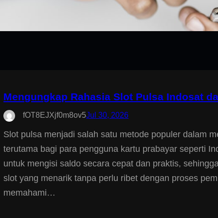
Mengungkap Rahasia Slot Pulsa Indosat da
fOT8EJXjf0m8ov5
Jul 30, 2026
Slot pulsa menjadi salah satu metode populer dalam m
terutama bagi para pengguna kartu prabayar seperti I
untuk mengisi saldo secara cepat dan praktis, sehing
slot yang menarik tanpa perlu ribet dengan proses pe
memahami…