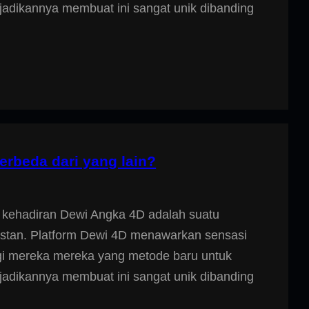
jadikannya membuat ini sangat unik dibanding
rbeda dari yang lain?
 kehadiran Dewi Angka 4D adalah suatu
stan. Platform Dewi 4D menawarkan sensasi
agi mereka mereka yang metode baru untuk
jadikannya membuat ini sangat unik dibanding