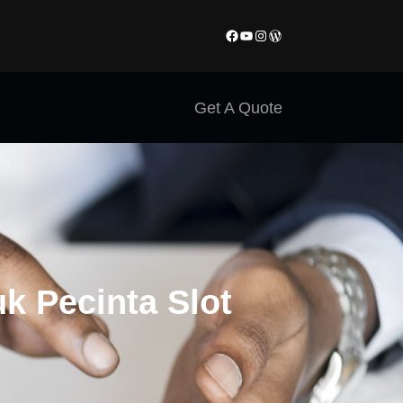
Facebook
YouTube
Instagram
WordPress
Get A Quote
 Pecinta Slot