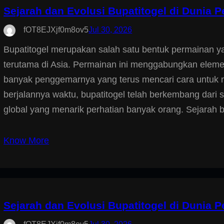
Sejarah dan Evolusi Bupatitogel di Dunia P
fOT8EJXjf0m8ov5
Jul 30, 2026
Bupatitogel merupakan salah satu bentuk permainan yan
terutama di Asia. Permainan ini menggabungkan eleme
banyak penggemarnya yang terus mencari cara untuk 
berjalannya waktu, bupatitogel telah berkembang dari
global yang menarik perhatian banyak orang. Sejarah 
Know More
Sejarah dan Evolusi Bupatitogel di Dunia P