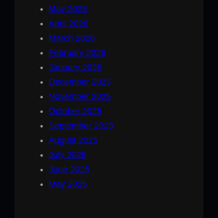
May 2026
April 2026
March 2026
February 2026
January 2026
December 2025
November 2025
October 2025
September 2025
August 2025
July 2025
June 2025
May 2025