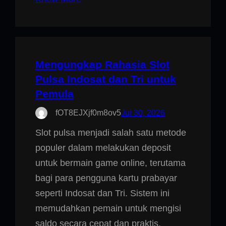
Mengungkap Rahasia Slot
Pulsa Indosat dan Tri untuk
Pemula
fOT8EJXjf0m8ov5
Jul 30, 2026
Slot pulsa menjadi salah satu metode
populer dalam melakukan deposit
untuk bermain game online, terutama
bagi para pengguna kartu prabayar
seperti Indosat dan Tri. Sistem ini
memudahkan pemain untuk mengisi
saldo secara cepat dan praktis,