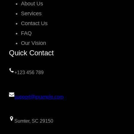
About Us
Services
Contact Us
FAQ
Our Vision
Quick Contact
+123 456 789
support@example.com
Sumter, SC 29150