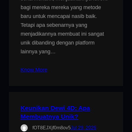
bagi mereka mereka yang metode
baru untuk mencapai nasib baik.
Tetapi apa sebenarnya yang
menjadikannya membuat ini sangat
unik dibanding dengan platform
lainnya yang…
Know More
Keunikan Dewi 4D: Apa
Membuatnya Unik?
fOT8EJXjf0m8ov5
Jul 29, 2026