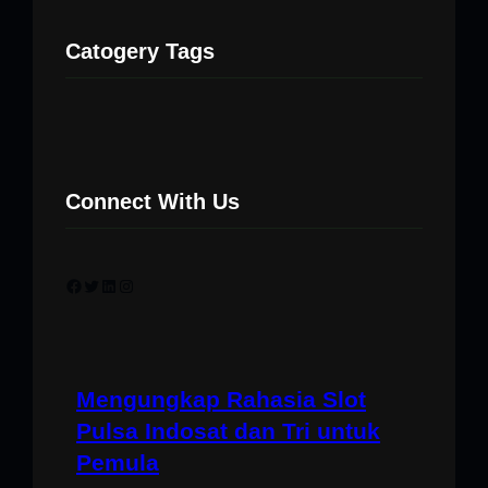
Catogery Tags
Connect With Us
Facebook
Twitter
LinkedIn
Instagram
Mengungkap Rahasia Slot
Pulsa Indosat dan Tri untuk
Pemula