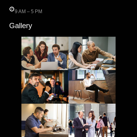
9 AM – 5 PM
Gallery