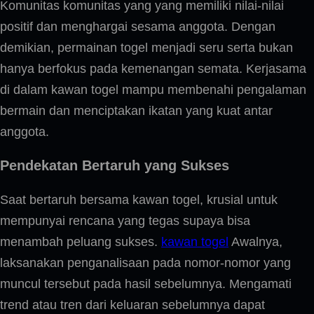
Komunitas komunitas yang yang memiliki nilai-nilai
positif dan menghargai sesama anggota. Dengan
demikian, permainan togel menjadi seru serta bukan
hanya berfokus pada kemenangan semata. Kerjasama
di dalam kawan togel mampu membenahi pengalaman
bermain dan menciptakan ikatan yang kuat antar
anggota.
Pendekatan Bertaruh yang Sukses
Saat bertaruh bersama kawan togel, krusial untuk
mempunyai rencana yang tegas supaya bisa
menambah peluang sukses.
kawan togel
Awalnya,
laksanakan penganalisaan pada nomor-nomor yang
muncul tersebut pada hasil sebelumnya. Mengamati
trend atau tren dari keluaran sebelumnya dapat