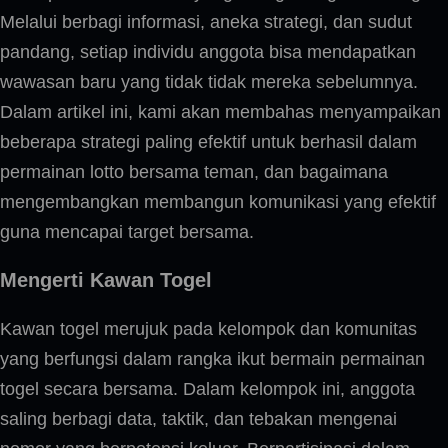
Melalui berbagi informasi, aneka strategi, dan sudut
pandang, setiap individu anggota bisa mendapatkan
wawasan baru yang tidak tidak mereka sebelumnya.
Dalam artikel ini, kami akan membahas menyampaikan
beberapa strategi paling efektif untuk berhasil dalam
permainan lotto bersama teman, dan bagaimana
mengembangkan membangun komunikasi yang efektif
guna mencapai target bersama.
Mengerti Kawan Togel
Kawan togel merujuk pada kelompok dan komunitas
yang berfungsi dalam rangka ikut bermain permainan
togel secara bersama. Dalam kelompok ini, anggota
saling berbagi data, taktik, dan tebakan mengenai