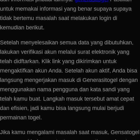
untuk memakai informasi yang benar supaya supaya
tidak bertemu masalah saat melakukan login di
kemudian berikut.
Setelah menyelesaikan semua data yang dibutuhkan,
lakukan verifikasi akun melalui surat elektronik yang
telah didftarkan. Klik link yang dikirimkan untuk
mengaktifkan akun Anda. Setelah akun aktif, Anda bisa
langsung mengerjakan masuk di Generasitogel dengan
menggunakan nama pengguna dan kata sandi yang
telah kamu buat. Langkah masuk tersebut amat cepat
dan efisien, jadi kamu bisa langsung mulai berjudi
permainan togel.
Jika kamu mengalami masalah saat masuk, Gensatogel