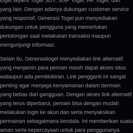
togel seperti Togel SDY, SGP Togel, HK Togel, dan
yang lain. Dengan adanya dukungan customer service
yang responsif, Generasi Togel pun menyediakan
dukungan untuk pengguna yang memerlukan
pertolongan saat melakukan transaksi maupun
mengunjungi informasi.
Selain itu, Generasitogel menyediakan link alternatif
yang menjamin para pemain masih dapat akses situs
walaupun ada pemblokiran. Link pengganti ini sangat
penting agar menjaga kenyamanan dalam bermain
yang bebas dari gangguan. Dengan akses link alternatif
yang terus diperbarui, pemain bisa dengan mudah
melakukan login ke akun dan serta menyaksikan
permainan sebagaimana kendala. Ini memberikan suatu
aman serta kepercayaan untuk para penggunanya.