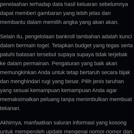
penelaahan terhadap data hasil keluaran sebelumnya
dapat memberi gambaran yang lebih jelas dan
membantu dalam memilih angka yang akan akan.
Selain itu, pengelolaan bankroll tambahan adalah kunci
dalam bermain togel. Tetapkan budget yang tegas serta
patuhi batasan tersebut supaya supaya tidak terjebak
ke dalam permainan. Pengaturan yang baik akan
memungkinkan Anda untuk tetap bertaruh secara bijak
dan menghindari rugi yang besar. Pilih jenis taruhan
yang sesuai kemampuan kemampuan Anda agar
memaksimalkan peluang tanpa menimbulkan membuat
tekanan.
Akhirnya, manfaatkan saluran informasi yang kosong
untuk memperoleh update mengenai nomor-nomor dan