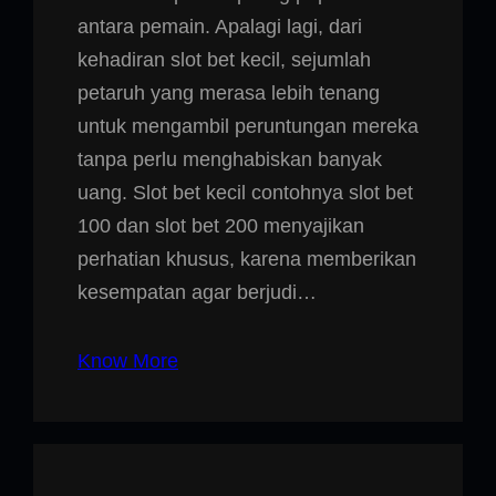
antara pemain. Apalagi lagi, dari
kehadiran slot bet kecil, sejumlah
petaruh yang merasa lebih tenang
untuk mengambil peruntungan mereka
tanpa perlu menghabiskan banyak
uang. Slot bet kecil contohnya slot bet
100 dan slot bet 200 menyajikan
perhatian khusus, karena memberikan
kesempatan agar berjudi…
Know More