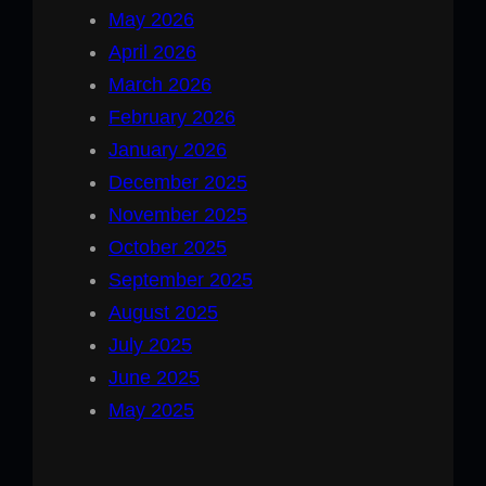
May 2026
April 2026
March 2026
February 2026
January 2026
December 2025
November 2025
October 2025
September 2025
August 2025
July 2025
June 2025
May 2025