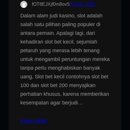
fOT8EJXjf0m8ov5
Jul 16, 2025
Dalam alam judi kasino, slot adalah
salah satu pilihan paling populer di
antara pemain. Apalagi lagi, dari
kehadiran slot bet kecil, sejumlah
petaruh yang merasa lebih tenang
untuk mengambil peruntungan mereka
tanpa perlu menghabiskan banyak
uang. Slot bet kecil contohnya slot bet
100 dan slot bet 200 menyajikan
perhatian khusus, karena memberikan
kesempatan agar berjudi…
Know More