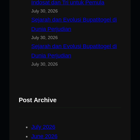
Indosat dan Tri untuk Pemula
July 30, 2026
Sejarah dan Evolusi Bupatitogel di
Dunia Perjudian
July 30, 2026
Sejarah dan Evolusi Bupatitogel di
Dunia Perjudian
July 30, 2026
Post Archive
July 2026
June 2026