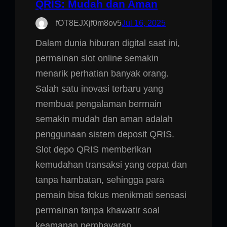
QRIS: Mudah dan Aman
fOT8EJXjf0m8ov5
Jul 16, 2025
Dalam dunia hiburan digital saat ini,
permainan slot online semakin
menarik perhatian banyak orang.
Salah satu inovasi terbaru yang
membuat pengalaman bermain
semakin mudah dan aman adalah
penggunaan sistem deposit QRIS.
Slot depo QRIS memberikan
kemudahan transaksi yang cepat dan
tanpa hambatan, sehingga para
pemain bisa fokus menikmati sensasi
permainan tanpa khawatir soal
keamanan pembayaran.…