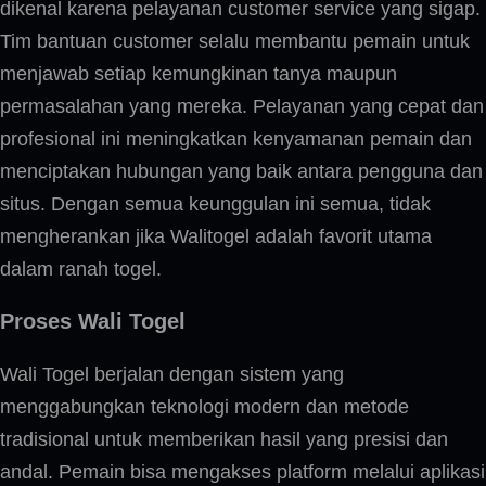
dikenal karena pelayanan customer service yang sigap.
Tim bantuan customer selalu membantu pemain untuk
menjawab setiap kemungkinan tanya maupun
permasalahan yang mereka. Pelayanan yang cepat dan
profesional ini meningkatkan kenyamanan pemain dan
menciptakan hubungan yang baik antara pengguna dan
situs. Dengan semua keunggulan ini semua, tidak
mengherankan jika Walitogel adalah favorit utama
dalam ranah togel.
Proses Wali Togel
Wali Togel berjalan dengan sistem yang
menggabungkan teknologi modern dan metode
tradisional untuk memberikan hasil yang presisi dan
andal. Pemain bisa mengakses platform melalui aplikasi