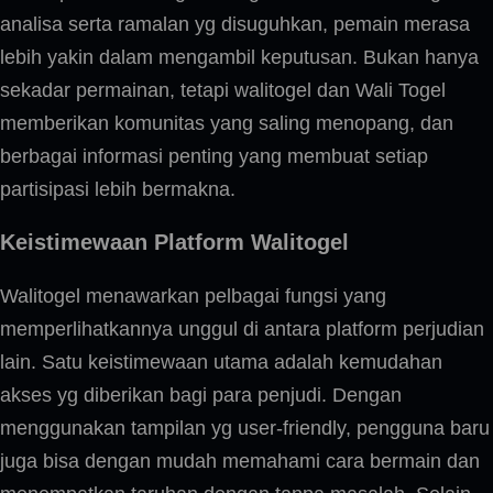
analisa serta ramalan yg disuguhkan, pemain merasa
lebih yakin dalam mengambil keputusan. Bukan hanya
sekadar permainan, tetapi walitogel dan Wali Togel
memberikan komunitas yang saling menopang, dan
berbagai informasi penting yang membuat setiap
partisipasi lebih bermakna.
Keistimewaan Platform Walitogel
Walitogel menawarkan pelbagai fungsi yang
memperlihatkannya unggul di antara platform perjudian
lain. Satu keistimewaan utama adalah kemudahan
akses yg diberikan bagi para penjudi. Dengan
menggunakan tampilan yg user-friendly, pengguna baru
juga bisa dengan mudah memahami cara bermain dan