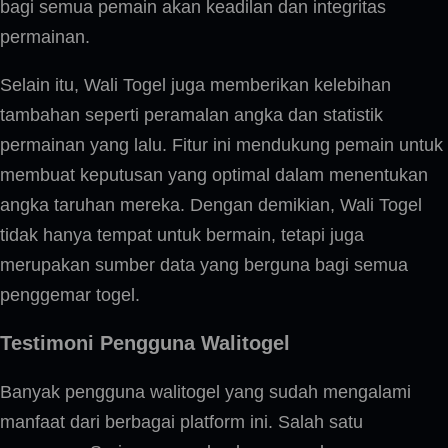
bagi semua pemain akan keadilan dan integritas
permainan.
Selain itu, Wali Togel juga memberikan kelebihan
tambahan seperti peramalan angka dan statistik
permainan yang lalu. Fitur ini mendukung pemain untuk
membuat keputusan yang optimal dalam menentukan
angka taruhan mereka. Dengan demikian, Wali Togel
tidak hanya tempat untuk bermain, tetapi juga
merupakan sumber data yang berguna bagi semua
penggemar togel.
Testimoni Pengguna Walitogel
Banyak pengguna walitogel yang sudah mengalami
manfaat dari berbagai platform ini. Salah satu