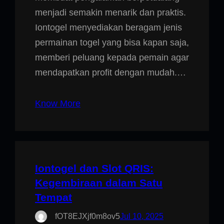
menjadi semakin menarik dan praktis.
Iontogel menyediakan beragam jenis
permainan togel yang bisa kapan saja,
memberi peluang kepada pemain agar
mendapatkan profit dengan mudah.…
Know More
Iontogel dan Slot QRIS:
Kegembiraan dalam Satu
Tempat
fOT8EJXjf0m8ov5
Jul 10, 2025