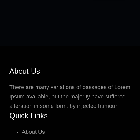
About Us
There are many variations of passages of Lorem
Ipsum available, but the majority have suffered
alteration in some form, by injected humour
Quick Links
About Us