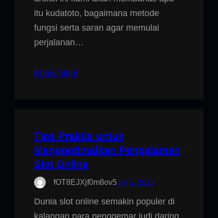
itu kudatoto, bagaimana metode
fungsi serta saran agar memulai
perjalanan…
Know More
Tips Praktis untuk
Mengoptimalkan Pengalaman
Slot Online
fOT8EJXjf0m8ov5
Jul 5, 2025
Dunia slot online semakin populer di
kalangan para penggemar judi daring.