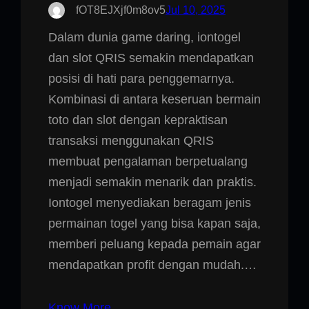
fOT8EJXjf0m8ov5
Jul 10, 2025
Dalam dunia game daring, iontogel
dan slot QRIS semakin mendapatkan
posisi di hati para penggemarnya.
Kombinasi di antara keseruan bermain
toto dan slot dengan kepraktisan
transaksi menggunakan QRIS
membuat pengalaman berpetualang
menjadi semakin menarik dan praktis.
Iontogel menyediakan beragam jenis
permainan togel yang bisa kapan saja,
memberi peluang kepada pemain agar
mendapatkan profit dengan mudah.…
Know More