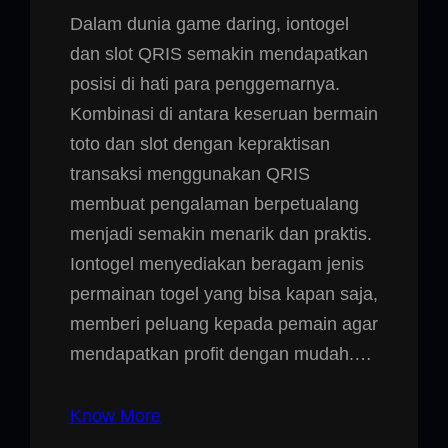
Dalam dunia game daring, iontogel
dan slot QRIS semakin mendapatkan
posisi di hati para penggemarnya.
Kombinasi di antara keseruan bermain
toto dan slot dengan kepraktisan
transaksi menggunakan QRIS
membuat pengalaman berpetualang
menjadi semakin menarik dan praktis.
Iontogel menyediakan beragam jenis
permainan togel yang bisa kapan saja,
memberi peluang kepada pemain agar
mendapatkan profit dengan mudah.…
Know More