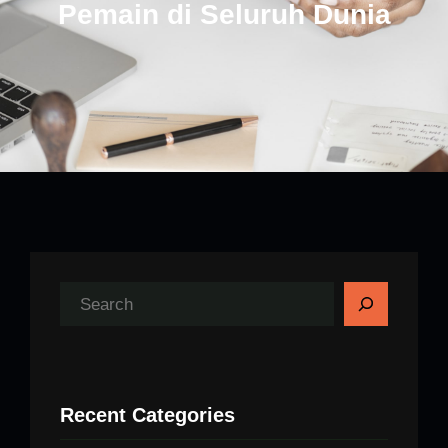
Pemain di Seluruh Dunia
S
e
a
r
Recent Categories
c
h