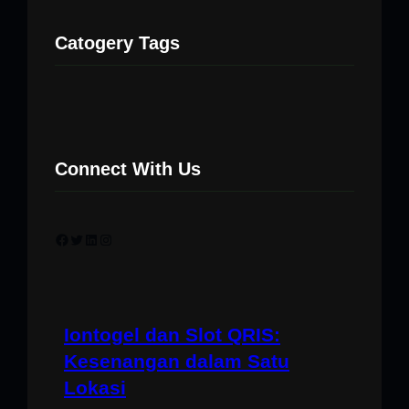
Catogery Tags
Connect With Us
Facebook
Twitter
LinkedIn
Instagram
Iontogel dan Slot QRIS:
Kesenangan dalam Satu
Lokasi