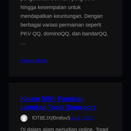
hingga kesempatan untuk
mendapatkan keuntungan. Dengan
berbagai variasi permainan seperti
PKV QQ, dominoQQ, dan bandarQQ,
…
Know More
Kolam SGP: Panduan
Lengkap Togel Singapore
fOT8EJXjf0m8ov5
Jul 6, 2025
Di dalam alam perjudian online, Togel