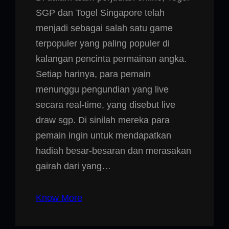
SGP dan Togel Singapore telah
menjadi sebagai salah satu game
terpopuler yang paling populer di
kalangan pencinta permainan angka.
Setiap harinya, para pemain
menunggu pengundian yang live
secara real-time, yang disebut live
draw sgp. Di sinilah mereka para
pemain ingin untuk mendapatkan
hadiah besar-besaran dan merasakan
gairah dari yang…
Know More