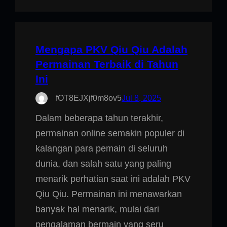
Mengapa PKV Qiu Qiu Adalah
Permainan Terbaik di Tahun
Ini
fOT8EJXjf0m8ov5
Jul 8, 2025
Dalam beberapa tahun terakhir,
permainan online semakin populer di
kalangan para pemain di seluruh
dunia, dan salah satu yang paling
menarik perhatian saat ini adalah PKV
Qiu Qiu. Permainan ini menawarkan
banyak hal menarik, mulai dari
pengalaman bermain yang seru