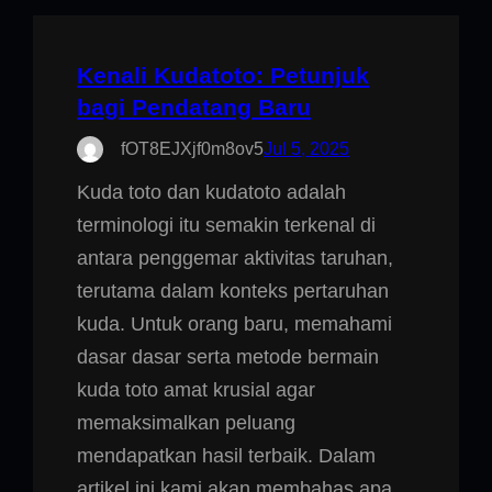
Kenali Kudatoto: Petunjuk
bagi Pendatang Baru
fOT8EJXjf0m8ov5
Jul 5, 2025
Kuda toto dan kudatoto adalah
terminologi itu semakin terkenal di
antara penggemar aktivitas taruhan,
terutama dalam konteks pertaruhan
kuda. Untuk orang baru, memahami
dasar dasar serta metode bermain
kuda toto amat krusial agar
memaksimalkan peluang
mendapatkan hasil terbaik. Dalam
artikel ini kami akan membahas apa