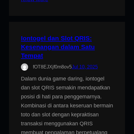
Iontogel dan Slot QRIS:
Kesenangan dalam Satu
Tempat
fOT8EJXjf0m8ov5
Jul 10, 2025
Dalam dunia game daring, iontogel
dan slot QRIS semakin mendapatkan
posisi di hati para penggemarnya.
Kombinasi di antara keseruan bermain
toto dan slot dengan kepraktisan
transaksi menggunakan QRIS
membuat pengalaman berpetualang