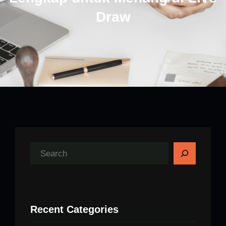
Draw
S
e
a
r
Recent Categories
c
h