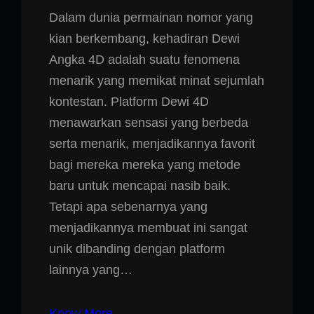
Dalam dunia permainan nomor yang
kian berkembang, kehadiran Dewi
Angka 4D adalah suatu fenomena
menarik yang memikat minat sejumlah
kontestan. Platform Dewi 4D
menawarkan sensasi yang berbeda
serta menarik, menjadikannya favorit
bagi mereka mereka yang metode
baru untuk mencapai nasib baik.
Tetapi apa sebenarnya yang
menjadikannya membuat ini sangat
unik dibanding dengan platform
lainnya yang…
Know More