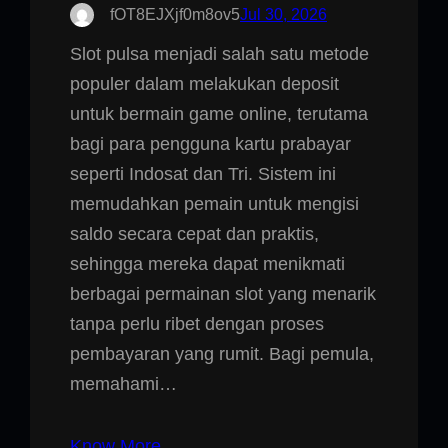
fOT8EJXjf0m8ov5
Jul 30, 2026
Slot pulsa menjadi salah satu metode
populer dalam melakukan deposit
untuk bermain game online, terutama
bagi para pengguna kartu prabayar
seperti Indosat dan Tri. Sistem ini
memudahkan pemain untuk mengisi
saldo secara cepat dan praktis,
sehingga mereka dapat menikmati
berbagai permainan slot yang menarik
tanpa perlu ribet dengan proses
pembayaran yang rumit. Bagi pemula,
memahami…
Know More