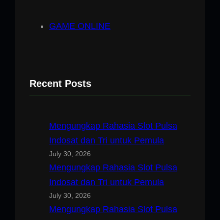
GAME ONLINE
Recent Posts
Mengungkap Rahasia Slot Pulsa
Indosat dan Tri untuk Pemula
July 30, 2026
Mengungkap Rahasia Slot Pulsa
Indosat dan Tri untuk Pemula
July 30, 2026
Mengungkap Rahasia Slot Pulsa