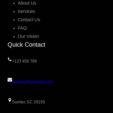
About Us
Services
Contact Us
FAQ
Our Vision
Quick Contact
+123 456 789
support@example.com
Sumter, SC 29150