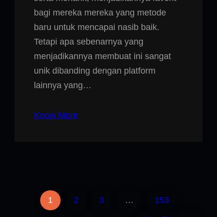
bagi mereka mereka yang metode
baru untuk mencapai nasib baik.
Tetapi apa sebenarnya yang
menjadikannya membuat ini sangat
unik dibanding dengan platform
lainnya yang…
Know More
1
2
3
…
153