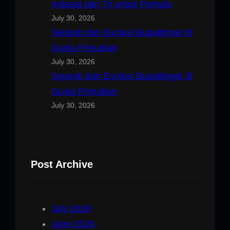
Indosat dan Tri untuk Pemula
July 30, 2026
Sejarah dan Evolusi Bupatitogel di
Dunia Perjudian
July 30, 2026
Sejarah dan Evolusi Bupatitogel di
Dunia Perjudian
July 30, 2026
Post Archive
July 2026
June 2026