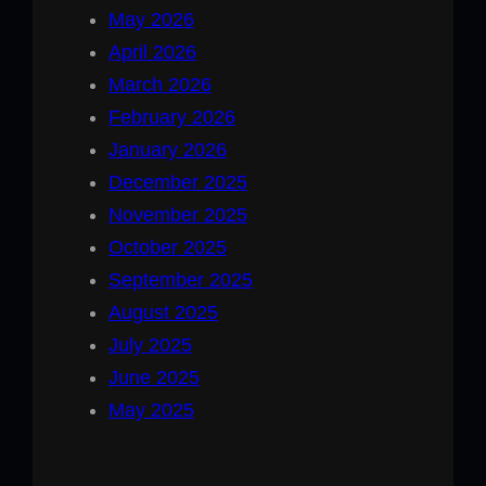
May 2026
April 2026
March 2026
February 2026
January 2026
December 2025
November 2025
October 2025
September 2025
August 2025
July 2025
June 2025
May 2025