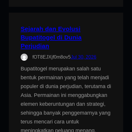
Sejarah dan Evolusi
Bupatitogel di Dunia
Perjudian
fOT8EJXjf0m8ov5
Jul 30, 2026
Bupatitogel merupakan salah satu
bentuk permainan yang telah menjadi
populer di dunia perjudian, terutama di
Asia. Permainan ini menggabungkan
elemen keberuntungan dan strategi,
sehingga banyak penggemarnya yang
terus mencari cara untuk
meningkatkan peluang menang.