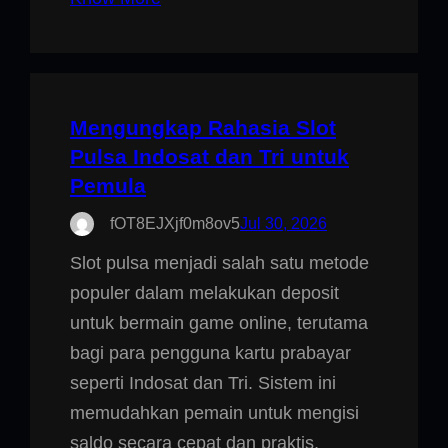
Mengungkap Rahasia Slot
Pulsa Indosat dan Tri untuk
Pemula
fOT8EJXjf0m8ov5
Jul 30, 2026
Slot pulsa menjadi salah satu metode
populer dalam melakukan deposit
untuk bermain game online, terutama
bagi para pengguna kartu prabayar
seperti Indosat dan Tri. Sistem ini
memudahkan pemain untuk mengisi
saldo secara cepat dan praktis,