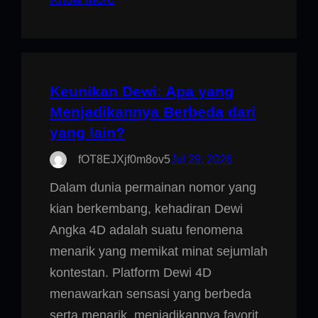
Keunikan Dewi: Apa yang
Menjadikannya Berbeda dari
yang lain?
fOT8EJXjf0m8ov5
Jul 29, 2026
Dalam dunia permainan nomor yang
kian berkembang, kehadiran Dewi
Angka 4D adalah suatu fenomena
menarik yang memikat minat sejumlah
kontestan. Platform Dewi 4D
menawarkan sensasi yang berbeda
serta menarik, menjadikannya favorit