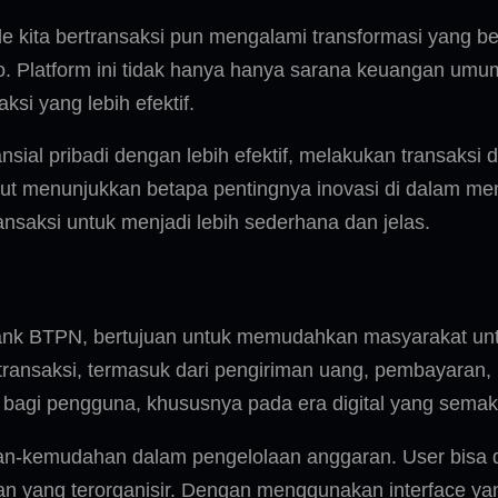
 kita bertransaksi pun mengalami transformasi yang beg
to. Platform ini tidak hanya hanya sarana keuangan um
si yang lebih efektif.
ansial pribadi dengan lebih efektif, melakukan transaks
ebut menunjukkan betapa pentingnya inovasi di dalam 
nsaksi untuk menjadi lebih sederhana dan jelas.
 Bank BTPN, bertujuan untuk memudahkan masyarakat unt
transaksi, termasuk dari pengiriman uang, pembayaran, 
 bagi pengguna, khususnya pada era digital yang sema
udahan-kemudahan dalam pengelolaan anggaran. User b
yang terorganisir. Dengan menggunakan interface yang u