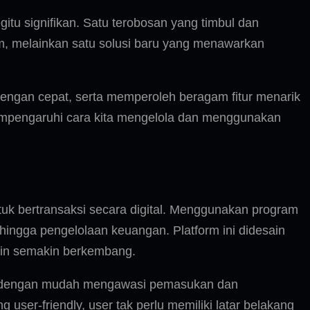
itu signifikan. Satu terobosan yang timbul dan
um, melainkan satu solusi baru yang menawarkan
i dengan cepat, serta memperoleh beragam fitur menarik
mempengaruhi cara kita mengelola dan menggunakan
uk bertransaksi secara digital. Menggunakan program
hingga pengelolaan keuangan. Platform ini didesain
kin semakin berkembang.
isa dengan mudah mengawasi pemasukan dan
ser-friendly, user tak perlu memiliki latar belakang