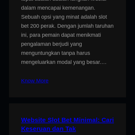
dalam mencapai kemenangan.
Sebuah opsi yang minat adalah slot
bet 200 perak. Dengan jumlah taruhan
ini, para pemain dapat menikmati
pengalaman berjudi yang
menguntungkan tanpa harus
mengeluarkan modal yang besar.…
Know More
Website Slot Bet Minimal: Cari
Keseruan dan Tak