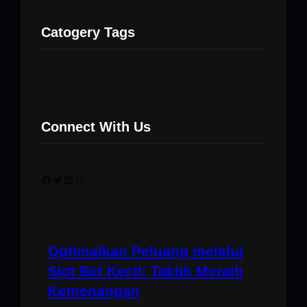
Catogery Tags
Connect With Us
Facebook
Twitter
LinkedIn
Instagram
Optimalkan Peluang melalui
Slot Bet Kecil: Taktik Meraih
Kemenangan