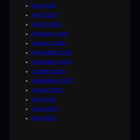
May 2026
April 2026
March 2026
February 2026
January 2026
December 2025
November 2025
October 2025
September 2025
August 2025
July 2025
June 2025
May 2025