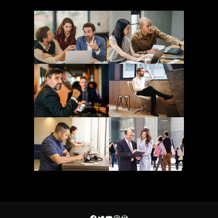
Facebook
Twitter
YouTube
Instagram
WordPress