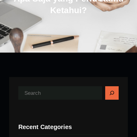
Ketahui?
S
e
a
r
Recent Categories
c
h