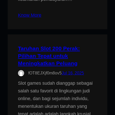
Know More
Taruhan Slot 200 Perak:
Pilihan Tepat untuk
Meningkatkan Peluang
fOT8EJXjf0m8ov5
Jul 16, 2025
Slot games sudah dianggap sebagai
salah satu favorit di lingkungan judi
online, dan bagi sejumlah individu,
menentukan ukuran taruhan yang
tepat adalah adalah langkah krusial