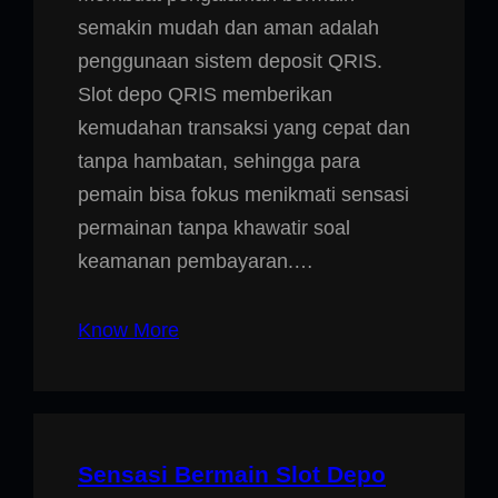
semakin mudah dan aman adalah
penggunaan sistem deposit QRIS.
Slot depo QRIS memberikan
kemudahan transaksi yang cepat dan
tanpa hambatan, sehingga para
pemain bisa fokus menikmati sensasi
permainan tanpa khawatir soal
keamanan pembayaran.…
Know More
Sensasi Bermain Slot Depo