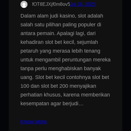
fOT8EJXjf0m8ov5
Jul 16, 2025
Dalam alam judi kasino, slot adalah
salah satu pilihan paling populer di
antara pemain. Apalagi lagi, dari
kehadiran slot bet kecil, sejumlah
petaruh yang merasa lebih tenang
untuk mengambil peruntungan mereka
tanpa perlu menghabiskan banyak
uang. Slot bet kecil contohnya slot bet
100 dan slot bet 200 menyajikan
perhatian khusus, karena memberikan
kesempatan agar berjudi…
Know More