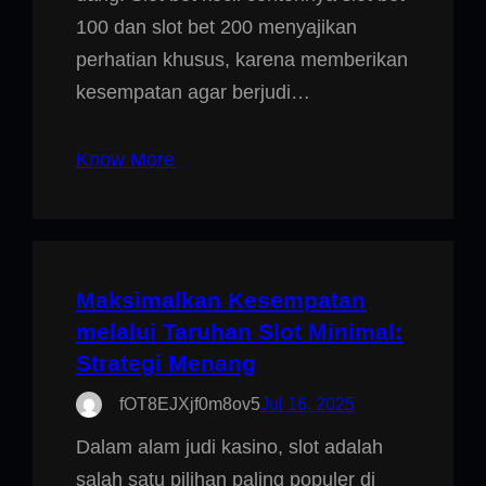
100 dan slot bet 200 menyajikan
perhatian khusus, karena memberikan
kesempatan agar berjudi…
Know More
Maksimalkan Kesempatan
melalui Taruhan Slot Minimal:
Strategi Menang
fOT8EJXjf0m8ov5
Jul 16, 2025
Dalam alam judi kasino, slot adalah
salah satu pilihan paling populer di