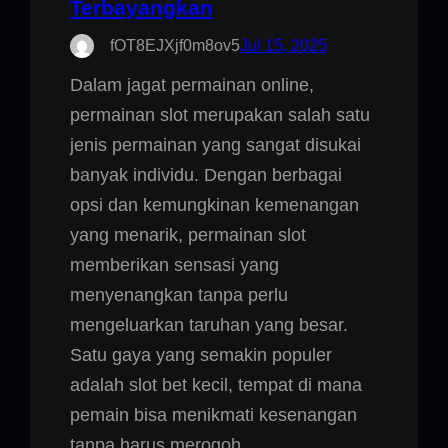
Terbayangkan
fOT8EJXjf0m8ov5
Jul 15, 2025
Dalam jagat permainan online,
permainan slot merupakan salah satu
jenis permainan yang sangat disukai
banyak individu. Dengan berbagai
opsi dan kemungkinan kemenangan
yang menarik, permainan slot
memberikan sensasi yang
menyenangkan tanpa perlu
mengeluarkan taruhan yang besar.
Satu gaya yang semakin populer
adalah slot bet kecil, tempat di mana
pemain bisa menikmati kesenangan
tanpa harus merogoh…