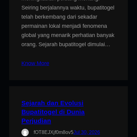
Seiring berjalannya waktu, bupatitogel
telah berkembang dari sekadar
permainan lokal menjadi fenomena
global yang menarik perhatian banyak
orang. Sejarah bupatitogel dimulai…
Know More
Sejarah dan Evolusi
Bupatitogel di Dunia
Perjudian
fOT8EJXjf0m8ov5
Jul 30, 2026