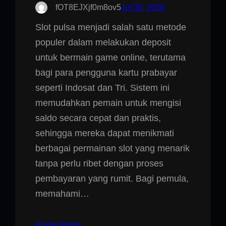
fOT8EJXjf0m8ov5
Jul 30, 2026
Slot pulsa menjadi salah satu metode
populer dalam melakukan deposit
untuk bermain game online, terutama
bagi para pengguna kartu prabayar
seperti Indosat dan Tri. Sistem ini
memudahkan pemain untuk mengisi
saldo secara cepat dan praktis,
sehingga mereka dapat menikmati
berbagai permainan slot yang menarik
tanpa perlu ribet dengan proses
pembayaran yang rumit. Bagi pemula,
memahami…
Know More