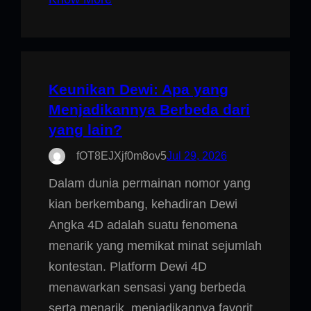
Keunikan Dewi: Apa yang
Menjadikannya Berbeda dari
yang lain?
fOT8EJXjf0m8ov5
Jul 29, 2026
Dalam dunia permainan nomor yang
kian berkembang, kehadiran Dewi
Angka 4D adalah suatu fenomena
menarik yang memikat minat sejumlah
kontestan. Platform Dewi 4D
menawarkan sensasi yang berbeda
serta menarik, menjadikannya favorit