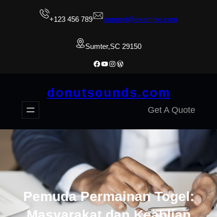
Skip
+123 456 789
support@example.com
to
content
Sumter,SC 29150
Facebook
YouTube
Instagram
WordPress
donutsounds.com
Get A Quote
Pemuda Permainan Togel:
Masyarakat dan Keahlian