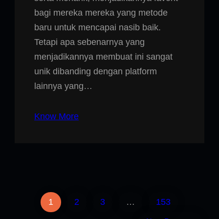
bagi mereka mereka yang metode
baru untuk mencapai nasib baik.
Tetapi apa sebenarnya yang
menjadikannya membuat ini sangat
unik dibanding dengan platform
lainnya yang…
Know More
1
2
3
…
153