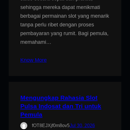
sehingga mereka dapat menikmati
berbagai permainan slot yang menarik
tanpa perlu ribet dengan proses
pembayaran yang rumit. Bagi pemula,
memahami…
Know More
Mengungkap Rahasia Slot
Pulsa Indosat dan Tri untuk
Pemula
fOT8EJXjf0m8ov5
Jul 30, 2026