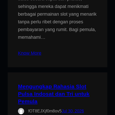
sehingga mereka dapat menikmati
berbagai permainan slot yang menarik
tanpa perlu ribet dengan proses
pembayaran yang rumit. Bagi pemula,
memahami…
Know More
Mengungkap Rahasia Slot
Pulsa Indosat dan Tri untuk
Pemula
fOT8EJXjf0m8ov5
Jul 30, 2026