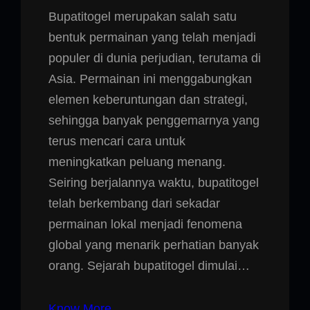
Bupatitogel merupakan salah satu
bentuk permainan yang telah menjadi
populer di dunia perjudian, terutama di
Asia. Permainan ini menggabungkan
elemen keberuntungan dan strategi,
sehingga banyak penggemarnya yang
terus mencari cara untuk
meningkatkan peluang menang.
Seiring berjalannya waktu, bupatitogel
telah berkembang dari sekadar
permainan lokal menjadi fenomena
global yang menarik perhatian banyak
orang. Sejarah bupatitogel dimulai…
Know More