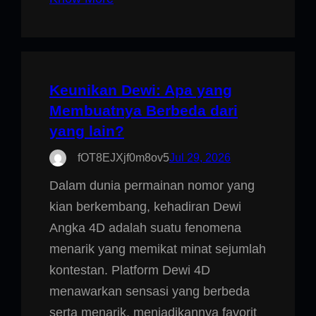
Keunikan Dewi: Apa yang
Membuatnya Berbeda dari
yang lain?
fOT8EJXjf0m8ov5
Jul 29, 2026
Dalam dunia permainan nomor yang
kian berkembang, kehadiran Dewi
Angka 4D adalah suatu fenomena
menarik yang memikat minat sejumlah
kontestan. Platform Dewi 4D
menawarkan sensasi yang berbeda
serta menarik, menjadikannya favorit