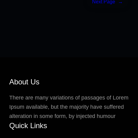
Next Page
→
About Us
There are many variations of passages of Lorem
Ipsum available, but the majority have suffered
alteration in some form, by injected humour
Quick Links