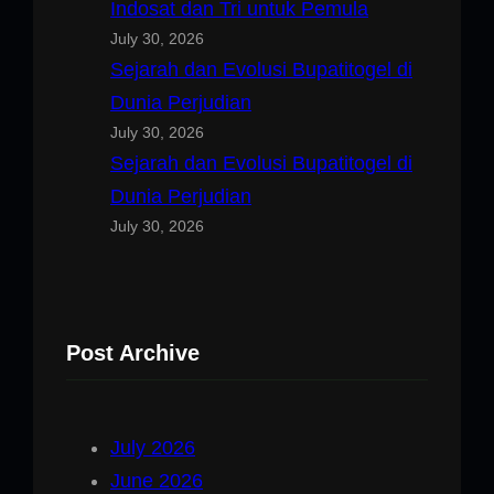
Indosat dan Tri untuk Pemula
July 30, 2026
Sejarah dan Evolusi Bupatitogel di
Dunia Perjudian
July 30, 2026
Sejarah dan Evolusi Bupatitogel di
Dunia Perjudian
July 30, 2026
Post Archive
July 2026
June 2026