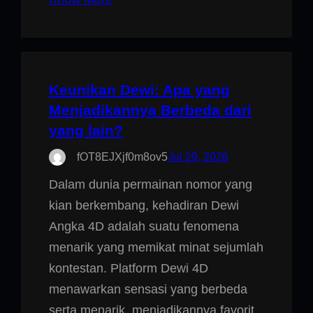
Keunikan Dewi: Apa yang
Menjadikannya Berbeda dari
yang lain?
fOT8EJXjf0m8ov5
Jul 29, 2026
Dalam dunia permainan nomor yang
kian berkembang, kehadiran Dewi
Angka 4D adalah suatu fenomena
menarik yang memikat minat sejumlah
kontestan. Platform Dewi 4D
menawarkan sensasi yang berbeda
serta menarik, menjadikannya favorit