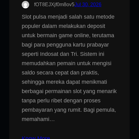
fOT8EJXjf0m8ov5
Jul 30, 2026
Slot pulsa menjadi salah satu metode
populer dalam melakukan deposit
untuk bermain game online, terutama
bagi para pengguna kartu prabayar
seperti Indosat dan Tri. Sistem ini
memudahkan pemain untuk mengisi
saldo secara cepat dan praktis,
sehingga mereka dapat menikmati
berbagai permainan slot yang menarik
tanpa perlu ribet dengan proses
pembayaran yang rumit. Bagi pemula,
memahami…
Know More