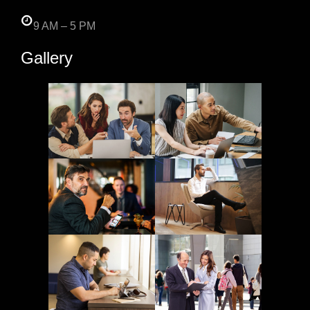
9 AM – 5 PM
Gallery