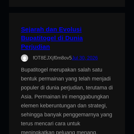
Sejarah dan Evolusi
Bupatitogel di Dunia
Perjudian
fOT8EJXjf0m8ov5
Jul 30, 2026
Bupatitogel merupakan salah satu
bentuk permainan yang telah menjadi
populer di dunia perjudian, terutama di
Asia. Permainan ini menggabungkan
elemen keberuntungan dan strategi,
sehingga banyak penggemarnya yang
terus mencari cara untuk
meningkatkan peluang menang.