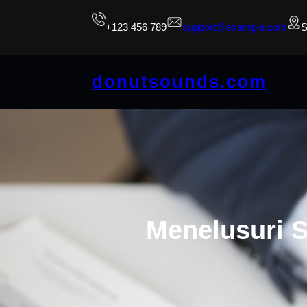
Skip
+123 456 789
support@example.com
S
to
content
donutsounds.com
Menelusuri S