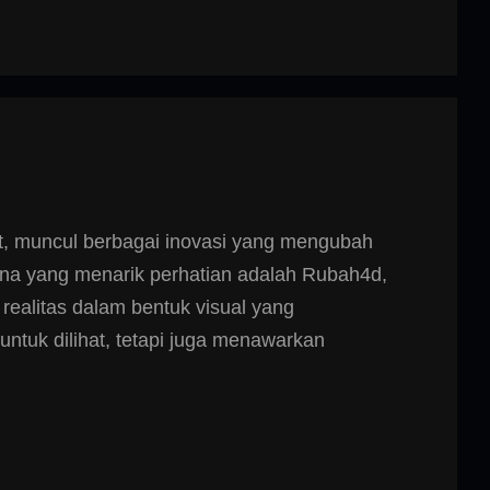
t, muncul berbagai inovasi yang mengubah
mena yang menarik perhatian adalah Rubah4d,
ealitas dalam bentuk visual yang
ntuk dilihat, tetapi juga menawarkan