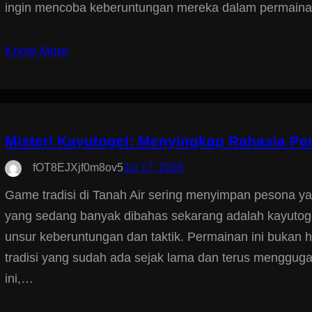
ingin mencoba keberuntungan mereka dalam permainan
Know More
Misteri Kayutogel: Menyingkap Rahasia Pe
fOT8EJXjf0m8ov5
Jul 17, 2026
Game tradisi di Tanah Air sering menyimpan pesona ya
yang sedang banyak dibahas sekarang adalah kayuto
unsur keberuntungan dan taktik. Permainan ini bukan h
tradisi yang sudah ada sejak lama dan terus menggug
ini,…