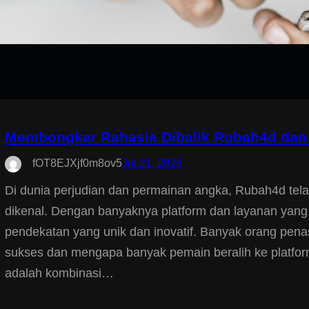
Membongkar Rahasia Dibalik Rubah4d da
fOT8EJXjf0m8ov5
Jul 21, 2026
Di dunia perjudian dan permainan angka, Rubah4d tela
dikenal. Dengan banyaknya platform dan layanan yang
pendekatan yang unik dan inovatif. Banyak orang pen
sukses dan mengapa banyak pemain beralih ke platfor
adalah kombinasi…