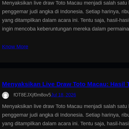
Menyaksikan live draw Toto Macau menjadi salah satu k
penggemar judi angka di Indonesia. Setiap harinya, ri
yang ditampilkan dalam acara ini. Tentu saja, hasil-has
ingin mencoba keberuntungan mereka dalam permainan
Know More
Menyaksikan Live Draw Toto Macau: Hasil Te
fOT8EJXjf0m8ov5
Jul 18, 2026
Menyaksikan live draw Toto Macau menjadi salah satu k
penggemar judi angka di Indonesia. Setiap harinya, ri
yang ditampilkan dalam acara ini. Tentu saja, hasil-has