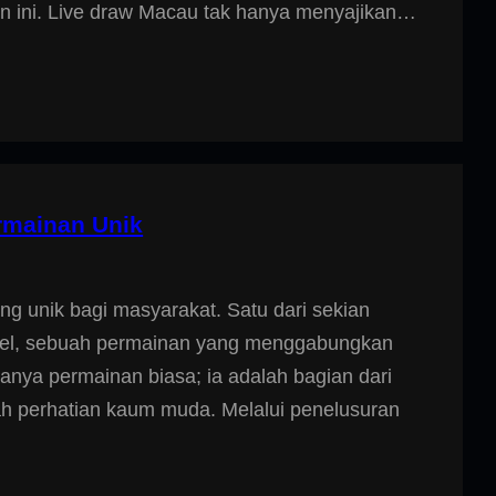
 ini. Live draw Macau tak hanya menyajikan…
rmainan Unik
ng unik bagi masyarakat. Satu dari sekian
gel, sebuah permainan yang menggabungkan
anya permainan biasa; ia adalah bagian dari
ah perhatian kaum muda. Melalui penelusuran