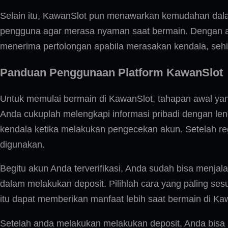
Selain itu, KawanSlot pun menawarkan kemudahan dala
pengguna agar merasa nyaman saat bermain. Dengan ad
menerima pertolongan apabila merasakan kendala, seh
Panduan Penggunaan Platform KawanSlot
Untuk memulai bermain di KawanSlot, tahapan awal yang
Anda cukuplah melengkapi informasi pribadi dengan leng
kendala ketika melakukan pengecekan akun. Setelah regi
digunakan.
Begitu akun Anda terverifikasi, Anda sudah bisa menj
dalam melakukan deposit. Pilihlah cara yang paling se
itu dapat memberikan manfaat lebih saat bermain di Ka
Setelah anda melakukan melakukan deposit, Anda bisa 