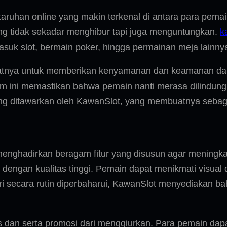
ruhan online yang makin terkenal di antara para pemain 
ng tidak sekadar menghibur tapi juga menguntungkan.
k
uk slot, bermain poker, hingga permainan meja lainny
niatnya untuk memberikan kenyamanan dan keamanan da
 ini memastikan bahwa pemain nanti merasa dilindungi da
ang ditawarkan oleh KawanSlot, yang membuatnya sebagai
ghadirkan beragam fitur yang disusun agar meningkat
dengan kualitas tinggi. Pemain dapat menikmati visua
ari secara rutin diperbaharui, KawanSlot menyediakan 
onus dan serta promosi dari menggiurkan. Para pemain