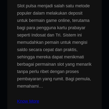
Slot pulsa menjadi salah satu metode
populer dalam melakukan deposit
untuk bermain game online, terutama
bagi para pengguna kartu prabayar
seperti Indosat dan Tri. Sistem ini
memudahkan pemain untuk mengisi
saldo secara cepat dan praktis,
sehingga mereka dapat menikmati
berbagai permainan slot yang menarik
tanpa perlu ribet dengan proses
pembayaran yang rumit. Bagi pemula,
memahami…
Know More