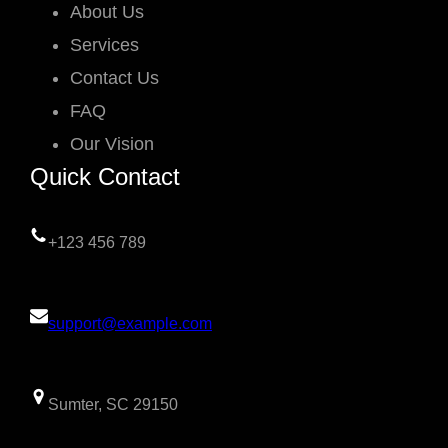
About Us
Services
Contact Us
FAQ
Our Vision
Quick Contact
+123 456 789
support@example.com
Sumter, SC 29150