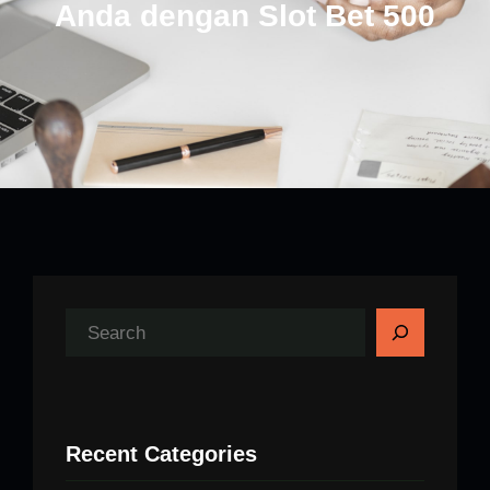
Anda dengan Slot Bet 500
S
e
a
r
Recent Categories
c
h