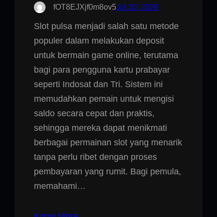
fOT8EJXjf0m8ov5
Jul 30, 2026
Slot pulsa menjadi salah satu metode
populer dalam melakukan deposit
untuk bermain game online, terutama
bagi para pengguna kartu prabayar
seperti Indosat dan Tri. Sistem ini
memudahkan pemain untuk mengisi
saldo secara cepat dan praktis,
sehingga mereka dapat menikmati
berbagai permainan slot yang menarik
tanpa perlu ribet dengan proses
pembayaran yang rumit. Bagi pemula,
memahami…
Know More