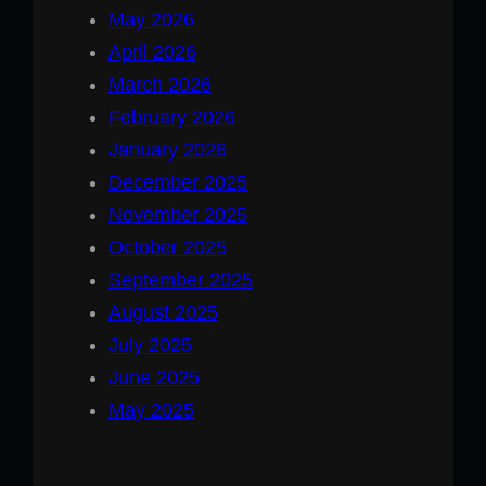
May 2026
April 2026
March 2026
February 2026
January 2026
December 2025
November 2025
October 2025
September 2025
August 2025
July 2025
June 2025
May 2025