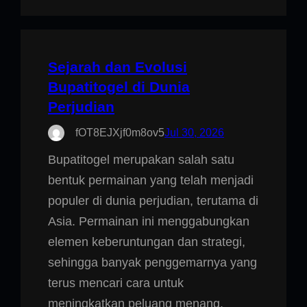
Sejarah dan Evolusi
Bupatitogel di Dunia
Perjudian
fOT8EJXjf0m8ov5
Jul 30, 2026
Bupatitogel merupakan salah satu
bentuk permainan yang telah menjadi
populer di dunia perjudian, terutama di
Asia. Permainan ini menggabungkan
elemen keberuntungan dan strategi,
sehingga banyak penggemarnya yang
terus mencari cara untuk
meningkatkan peluang menang.