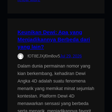
Keunikan Dewi: Apa yang
Menjadikannya Berbeda dari
yang lain?
fOT8EJXjf0m8ov5
Jul 29, 2026
Dalam dunia permainan nomor yang
kian berkembang, kehadiran Dewi
Angka 4D adalah suatu fenomena
menarik yang memikat minat sejumlah
kontestan. Platform Dewi 4D
menawarkan sensasi yang berbeda
serta menarik, menjadikannya favorit