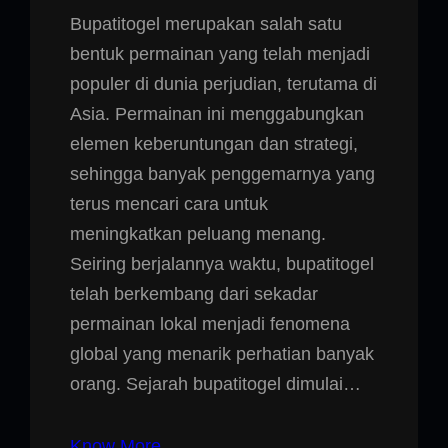
Bupatitogel merupakan salah satu
bentuk permainan yang telah menjadi
populer di dunia perjudian, terutama di
Asia. Permainan ini menggabungkan
elemen keberuntungan dan strategi,
sehingga banyak penggemarnya yang
terus mencari cara untuk
meningkatkan peluang menang.
Seiring berjalannya waktu, bupatitogel
telah berkembang dari sekadar
permainan lokal menjadi fenomena
global yang menarik perhatian banyak
orang. Sejarah bupatitogel dimulai…
Know More