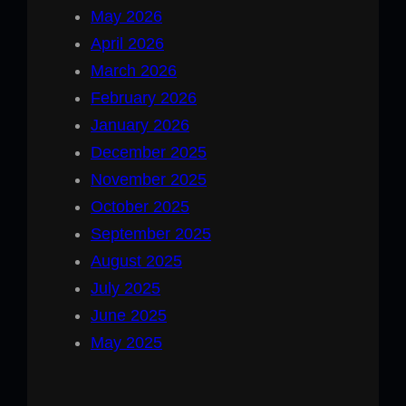
May 2026
April 2026
March 2026
February 2026
January 2026
December 2025
November 2025
October 2025
September 2025
August 2025
July 2025
June 2025
May 2025