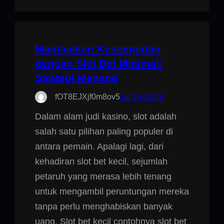
Manfaatkan Kesempatan
dengan Slot Bet Minimal:
Strategi Menang
fOT8EJXjf0m8ov5
Jul 16, 2025
Dalam alam judi kasino, slot adalah
salah satu pilihan paling populer di
antara pemain. Apalagi lagi, dari
kehadiran slot bet kecil, sejumlah
petaruh yang merasa lebih tenang
untuk mengambil peruntungan mereka
tanpa perlu menghabiskan banyak
uang. Slot bet kecil contohnya slot bet