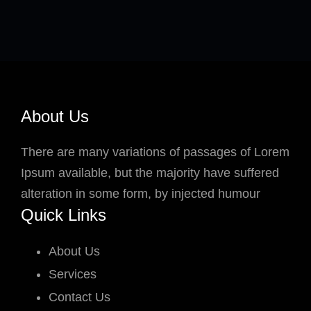
About Us
There are many variations of passages of Lorem
Ipsum available, but the majority have suffered
alteration in some form, by injected humour
Quick Links
About Us
Services
Contact Us