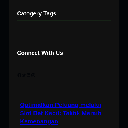
Catogery Tags
Connect With Us
Facebook
Twitter
LinkedIn
Instagram
Optimalkan Peluang melalui
Slot Bet Kecil: Taktik Meraih
Kemenangan