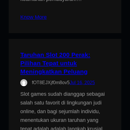
Know More
Taruhan Slot 200 Perak:
Pilihan Tepat untuk
Meningkatkan Peluang
fOT8EJXjf0m8ov5
Jul 16, 2025
Slot games sudah dianggap sebagai
salah satu favorit di lingkungan judi
online, dan bagi sejumlah individu,
menentukan ukuran taruhan yang
tepat adalah adalah langkah krusial