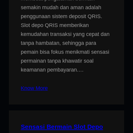
semakin mudah dan aman adalah
penggunaan sistem deposit QRIS.
Slot depo QRIS memberikan
kemudahan transaksi yang cepat dan
tanpa hambatan, sehingga para
pemain bisa fokus menikmati sensasi
permainan tanpa khawatir soal
keamanan pembayaran.…
Know More
Sensasi Bermain Slot Depo