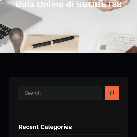
Bola Online di SBOBET88
S
e
a
r
Recent Categories
c
h