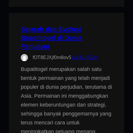
Sejarah dan Evolusi
Bupatitogel di Dunia
Perjudian
fOT8EJXjf0m8ov5
Jul 30, 2026
Bupatitogel merupakan salah satu
bentuk permainan yang telah menjadi
populer di dunia perjudian, terutama di
Asia. Permainan ini menggabungkan
elemen keberuntungan dan strategi,
sehingga banyak penggemarnya yang
terus mencari cara untuk
meningkatkan peluang menang.