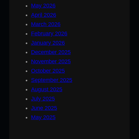
May 2026
April 2026
March 2026
February 2026
January 2026
December 2025
November 2025
October 2025
September 2025
August 2025
July 2025
June 2025
May 2025