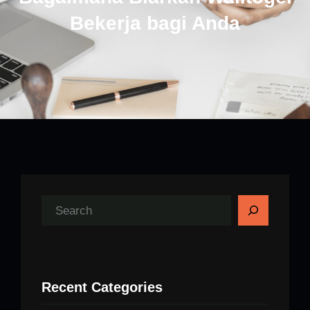
Bekerja bagi Anda
S
e
a
r
Recent Categories
c
h