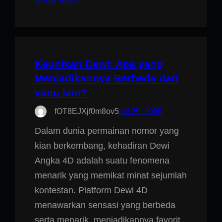
Keunikan Dewi: Apa yang
Menjadikannya Berbeda dari
yang lain?
fOT8EJXjf0m8ov5
Jul 29, 2026
Dalam dunia permainan nomor yang
kian berkembang, kehadiran Dewi
Angka 4D adalah suatu fenomena
menarik yang memikat minat sejumlah
kontestan. Platform Dewi 4D
menawarkan sensasi yang berbeda
serta menarik, menjadikannya favorit