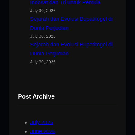
Indosat dan Tri untuk Pemula
July 30, 2026
Sejarah dan Evolusi Bupatitogel di
Dunia Perjudian
July 30, 2026
Sejarah dan Evolusi Bupatitogel di
Dunia Perjudian
July 30, 2026
Post Archive
July 2026
June 2026