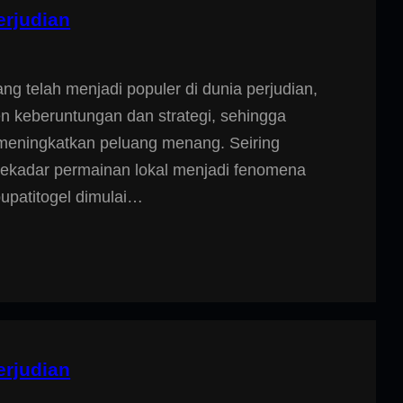
erjudian
g telah menjadi populer di dunia perjudian,
n keberuntungan dan strategi, sehingga
meningkatkan peluang menang. Seiring
 sekadar permainan lokal menjadi fenomena
bupatitogel dimulai…
erjudian