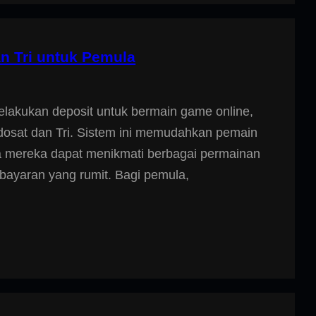
n Tri untuk Pemula
elakukan deposit untuk bermain game online,
ndosat dan Tri. Sistem ini memudahkan pemain
ga mereka dapat menikmati berbagai permainan
mbayaran yang rumit. Bagi pemula,