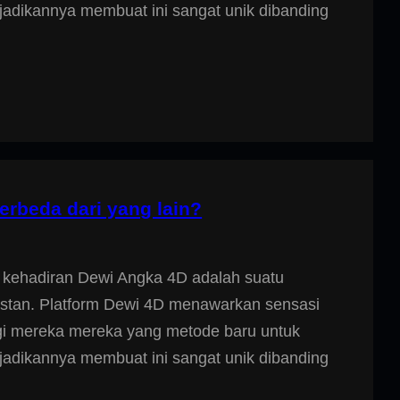
jadikannya membuat ini sangat unik dibanding
rbeda dari yang lain?
 kehadiran Dewi Angka 4D adalah suatu
stan. Platform Dewi 4D menawarkan sensasi
agi mereka mereka yang metode baru untuk
jadikannya membuat ini sangat unik dibanding