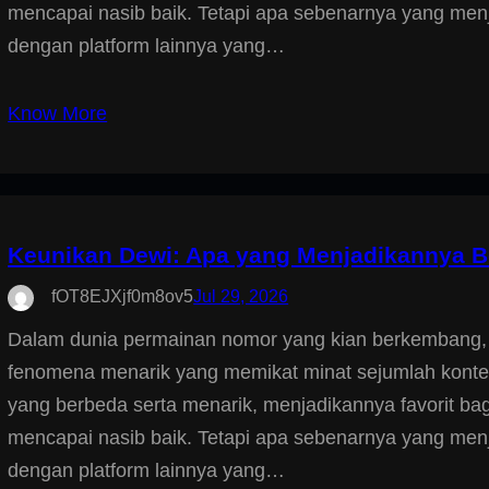
mencapai nasib baik. Tetapi apa sebenarnya yang men
dengan platform lainnya yang…
Know More
Keunikan Dewi: Apa yang Menjadikannya Be
fOT8EJXjf0m8ov5
Jul 29, 2026
Dalam dunia permainan nomor yang kian berkembang,
fenomena menarik yang memikat minat sejumlah konte
yang berbeda serta menarik, menjadikannya favorit b
mencapai nasib baik. Tetapi apa sebenarnya yang men
dengan platform lainnya yang…