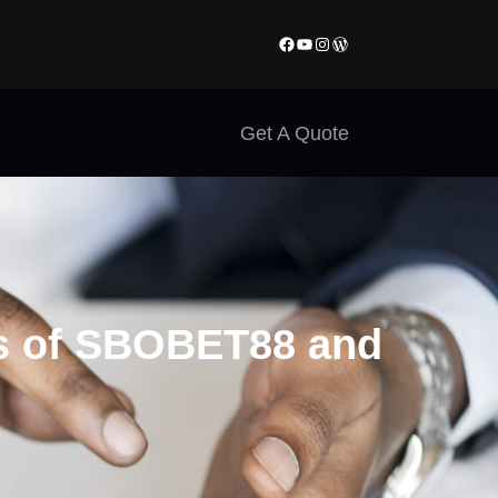
Facebook
YouTube
Instagram
WordPress
Get A Quote
its of SBOBET88 and