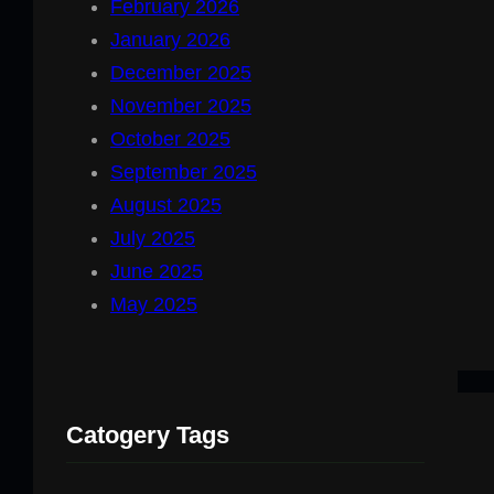
February 2026
January 2026
December 2025
November 2025
October 2025
September 2025
August 2025
July 2025
June 2025
May 2025
Catogery Tags