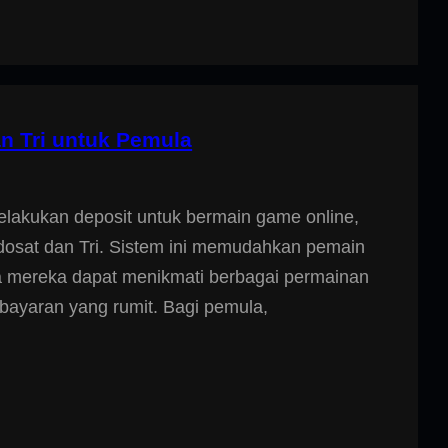
n Tri untuk Pemula
elakukan deposit untuk bermain game online,
ndosat dan Tri. Sistem ini memudahkan pemain
ga mereka dapat menikmati berbagai permainan
mbayaran yang rumit. Bagi pemula,