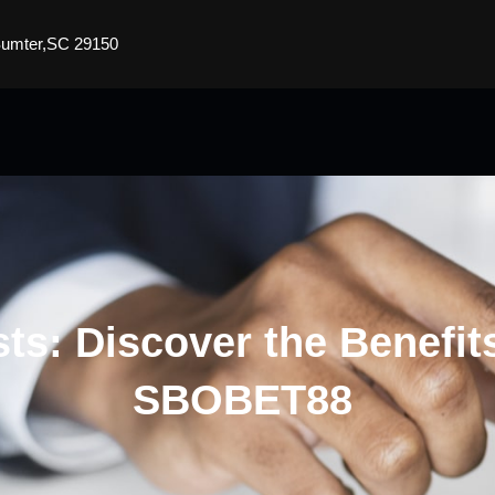
umter,SC 29150
sts: Discover the Benef
SBOBET88