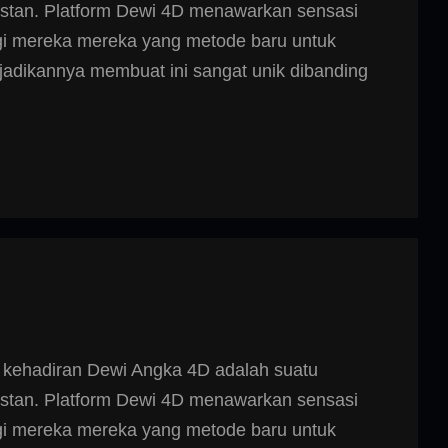
stan. Platform Dewi 4D menawarkan sensasi
agi mereka mereka yang metode baru untuk
jadikannya membuat ini sangat unik dibanding
 kehadiran Dewi Angka 4D adalah suatu
stan. Platform Dewi 4D menawarkan sensasi
agi mereka mereka yang metode baru untuk