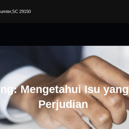
umter,SC 29150
ng: Mengetahui Isu yan
Perjudian