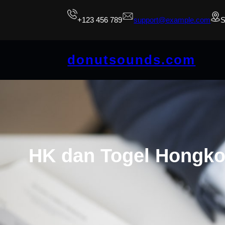
Skip
+123 456 789
support@example.com
S
to
content
donutsounds.com
HK dan Togel Hongko