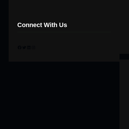
Connect With Us
Facebook
Twitter
LinkedIn
Instagram