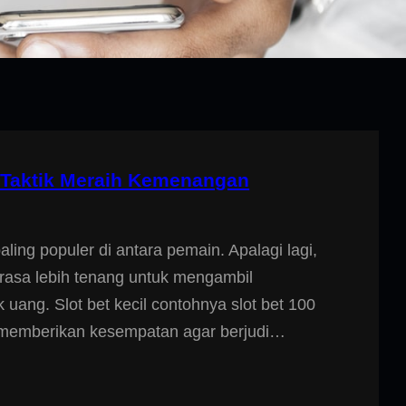
: Taktik Meraih Kemenangan
aling populer di antara pemain. Apalagi lagi,
merasa lebih tenang untuk mengambil
ang. Slot bet kecil contohnya slot bet 100
a memberikan kesempatan agar berjudi…