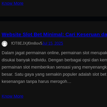
Know More
Website Slot Bet Minimal: Cari Keseruan d
fOT8EJXjf0m8ov5
Jul 15, 2025
Dalam jagat permainan online, permainan slot merupak
disukai banyak individu. Dengan berbagai opsi dan 
permainan slot memberikan sensasi yang menyenangka
besar. Satu gaya yang semakin populer adalah slot bet
kesenangan tanpa harus merogoh…
Know More