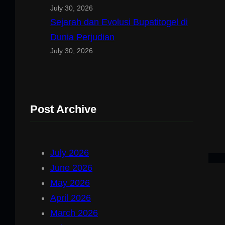
July 30, 2026
Sejarah dan Evolusi Bupatitogel di
Dunia Perjudian
July 30, 2026
Post Archive
July 2026
June 2026
May 2026
April 2026
March 2026