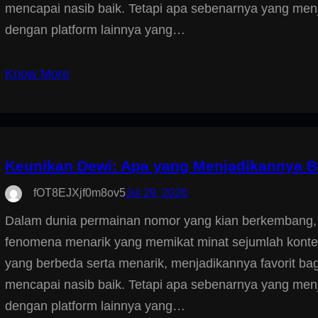
mencapai nasib baik. Tetapi apa sebenarnya yang men
dengan platform lainnya yang…
Know More
Keunikan Dewi: Apa yang Menjadikannya Be
fOT8EJXjf0m8ov5
Jul 29, 2026
Dalam dunia permainan nomor yang kian berkembang,
fenomena menarik yang memikat minat sejumlah konte
yang berbeda serta menarik, menjadikannya favorit b
mencapai nasib baik. Tetapi apa sebenarnya yang men
dengan platform lainnya yang…