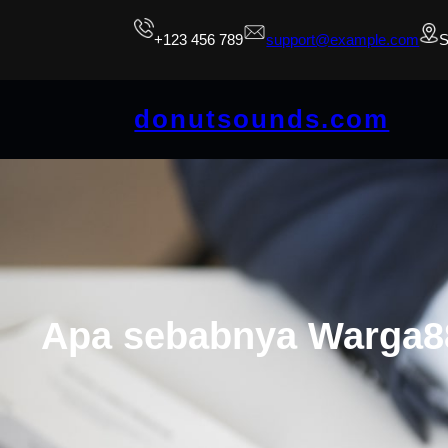
Skip
+123 456 789
support@example.com
S
to
content
donutsounds.com
Apa sebabnya Warga88