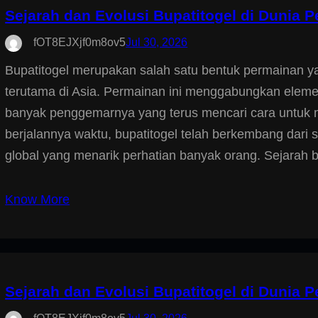
Sejarah dan Evolusi Bupatitogel di Dunia P
fOT8EJXjf0m8ov5
Jul 30, 2026
Bupatitogel merupakan salah satu bentuk permainan yan
terutama di Asia. Permainan ini menggabungkan eleme
banyak penggemarnya yang terus mencari cara untuk 
berjalannya waktu, bupatitogel telah berkembang dari
global yang menarik perhatian banyak orang. Sejarah 
Know More
Sejarah dan Evolusi Bupatitogel di Dunia P