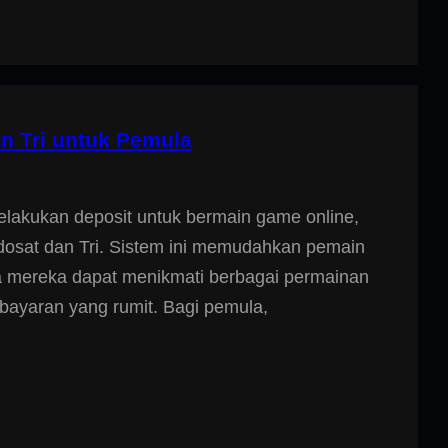
n Tri untuk Pemula
elakukan deposit untuk bermain game online,
ndosat dan Tri. Sistem ini memudahkan pemain
ga mereka dapat menikmati berbagai permainan
mbayaran yang rumit. Bagi pemula,