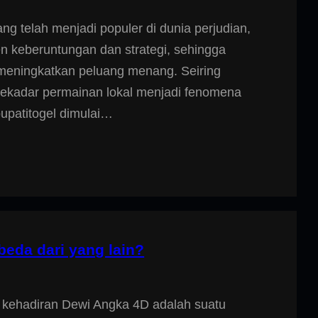
g telah menjadi populer di dunia perjudian,
n keberuntungan dan strategi, sehingga
meningkatkan peluang menang. Seiring
 sekadar permainan lokal menjadi fenomena
bupatitogel dimulai…
eda dari yang lain?
 kehadiran Dewi Angka 4D adalah suatu