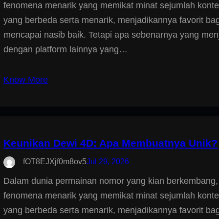
fenomena menarik yang memikat minat sejumlah konte
yang berbeda serta menarik, menjadikannya favorit b
mencapai nasib baik. Tetapi apa sebenarnya yang men
dengan platform lainnya yang…
Know More
Keunikan Dewi 4D: Apa Membuatnya Unik?
fOT8EJXjf0m8ov5
Jul 29, 2026
Dalam dunia permainan nomor yang kian berkembang,
fenomena menarik yang memikat minat sejumlah konte
yang berbeda serta menarik, menjadikannya favorit b