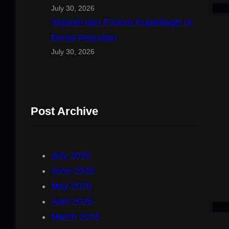
July 30, 2026
Sejarah dan Evolusi Bupatitogel di
Dunia Perjudian
July 30, 2026
Post Archive
July 2026
June 2026
May 2026
April 2026
March 2026