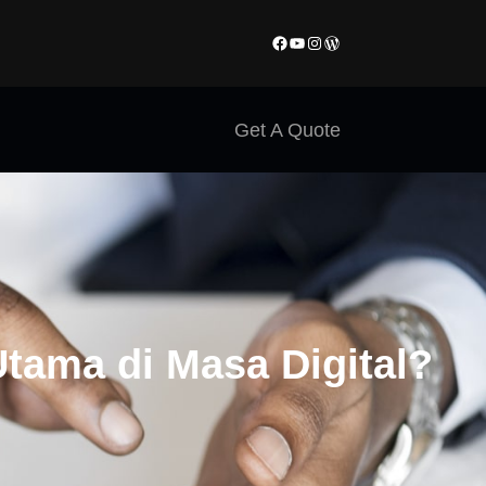
Facebook
YouTube
Instagram
WordPress
Get A Quote
tama di Masa Digital?