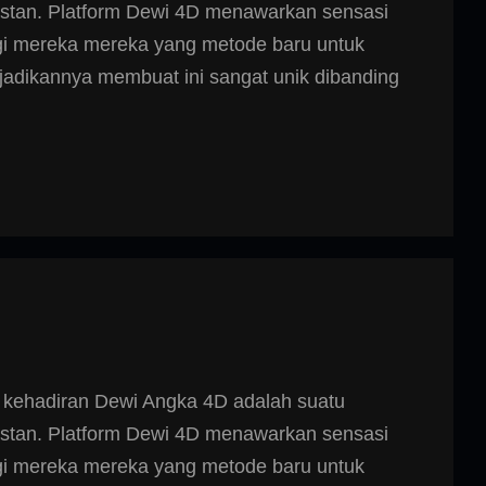
stan. Platform Dewi 4D menawarkan sensasi
agi mereka mereka yang metode baru untuk
jadikannya membuat ini sangat unik dibanding
 kehadiran Dewi Angka 4D adalah suatu
stan. Platform Dewi 4D menawarkan sensasi
agi mereka mereka yang metode baru untuk