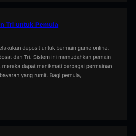
n Tri untuk Pemula
elakukan deposit untuk bermain game online,
ndosat dan Tri. Sistem ini memudahkan pemain
ga mereka dapat menikmati berbagai permainan
mbayaran yang rumit. Bagi pemula,