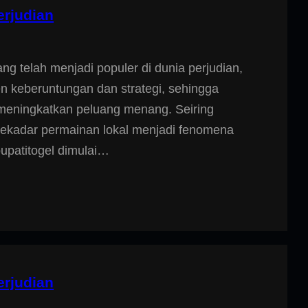
erjudian
g telah menjadi populer di dunia perjudian,
n keberuntungan dan strategi, sehingga
meningkatkan peluang menang. Seiring
 sekadar permainan lokal menjadi fenomena
bupatitogel dimulai…
erjudian