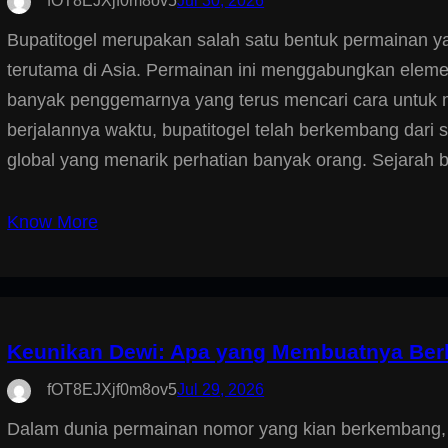
fOT8EJXjf0m8ov5
Jul 30, 2026
Bupatitogel merupakan salah satu bentuk permainan yan
terutama di Asia. Permainan ini menggabungkan eleme
banyak penggemarnya yang terus mencari cara untuk 
berjalannya waktu, bupatitogel telah berkembang dari
global yang menarik perhatian banyak orang. Sejarah 
Know More
Keunikan Dewi: Apa yang Membuatnya Berb
fOT8EJXjf0m8ov5
Jul 29, 2026
Dalam dunia permainan nomor yang kian berkembang,