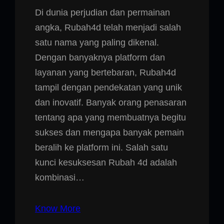
Di dunia perjudian dan permainan
angka, Rubah4d telah menjadi salah
satu nama yang paling dikenal.
Dengan banyaknya platform dan
layanan yang bertebaran, Rubah4d
tampil dengan pendekatan yang unik
dan inovatif. Banyak orang penasaran
tentang apa yang membuatnya begitu
sukses dan mengapa banyak pemain
beralih ke platform ini. Salah satu
kunci kesuksesan Rubah 4d adalah
kombinasi…
Know More