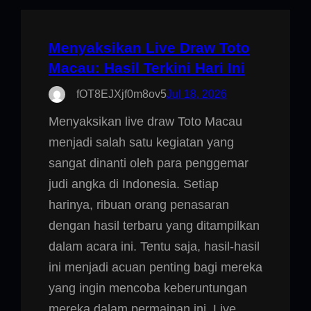
Menyaksikan Live Draw Toto
Macau: Hasil Terkini Hari Ini
fOT8EJXjf0m8ov5
Jul 18, 2026
Menyaksikan live draw Toto Macau
menjadi salah satu kegiatan yang
sangat dinanti oleh para penggemar
judi angka di Indonesia. Setiap
harinya, ribuan orang penasaran
dengan hasil terbaru yang ditampilkan
dalam acara ini. Tentu saja, hasil-hasil
ini menjadi acuan penting bagi mereka
yang ingin mencoba keberuntungan
mereka dalam permainan ini. Live