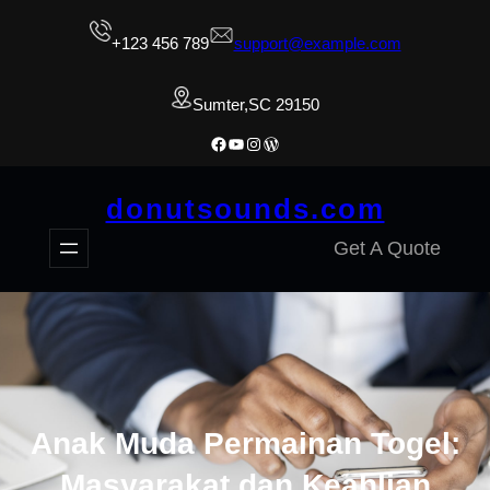
Skip
+123 456 789
support@example.com
to
content
Sumter,SC 29150
Facebook
YouTube
Instagram
WordPress
donutsounds.com
Get A Quote
Anak Muda Permainan Togel:
Masyarakat dan Keahlian