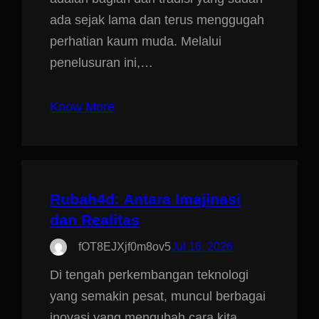
ada sejak lama dan terus menggugah
perhatian kaum muda. Melalui
penelusuran ini,…
Know More
Rubah4d: Antara Imajinasi
dan Realitas
fOT8EJXjf0m8ov5
Jul 16, 2026
Di tengah perkembangan teknologi
yang semakin pesat, muncul berbagai
inovasi yang mengubah cara kita