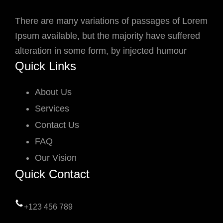
There are many variations of passages of Lorem
Ipsum available, but the majority have suffered
alteration in some form, by injected humour
Quick Links
About Us
Services
Contact Us
FAQ
Our Vision
Quick Contact
+123 456 789