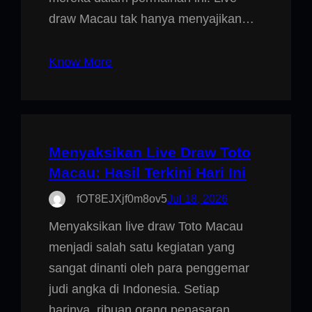
draw Macau tak hanya menyajikan…
Know More
Menyaksikan Live Draw Toto
Macau: Hasil Terkini Hari Ini
fOT8EJXjf0m8ov5
Jul 18, 2026
Menyaksikan live draw Toto Macau
menjadi salah satu kegiatan yang
sangat dinanti oleh para penggemar
judi angka di Indonesia. Setiap
harinya, ribuan orang penasaran