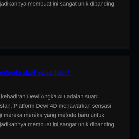
jadikannya membuat ini sangat unik dibanding
rbeda dari yang lain?
 kehadiran Dewi Angka 4D adalah suatu
stan. Platform Dewi 4D menawarkan sensasi
agi mereka mereka yang metode baru untuk
jadikannya membuat ini sangat unik dibanding