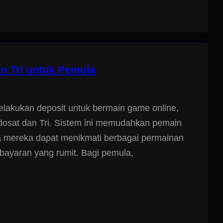
n Tri untuk Pemula
elakukan deposit untuk bermain game online,
ndosat dan Tri. Sistem ini memudahkan pemain
ga mereka dapat menikmati berbagai permainan
mbayaran yang rumit. Bagi pemula,