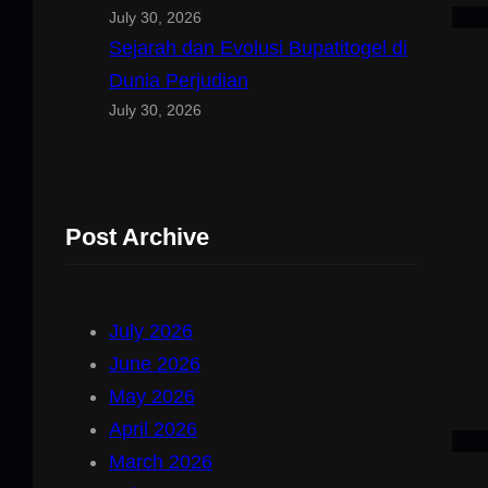
July 30, 2026
Sejarah dan Evolusi Bupatitogel di
Dunia Perjudian
July 30, 2026
Post Archive
July 2026
June 2026
May 2026
April 2026
March 2026