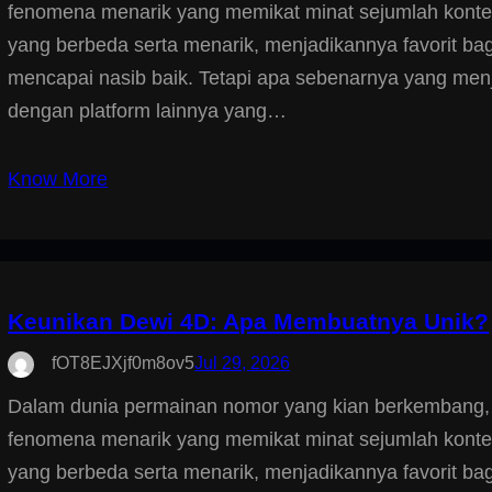
fenomena menarik yang memikat minat sejumlah konte
yang berbeda serta menarik, menjadikannya favorit b
mencapai nasib baik. Tetapi apa sebenarnya yang men
dengan platform lainnya yang…
Know More
Keunikan Dewi 4D: Apa Membuatnya Unik?
fOT8EJXjf0m8ov5
Jul 29, 2026
Dalam dunia permainan nomor yang kian berkembang,
fenomena menarik yang memikat minat sejumlah konte
yang berbeda serta menarik, menjadikannya favorit b