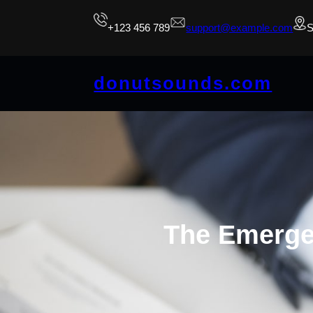
Skip
+123 456 789
support@example.com
S
to
content
donutsounds.com
The Emergen