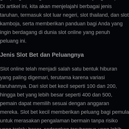
Di artikel ini, kita akan menjelajahi berbagai jenis
taruhan, termasuk slot luar negeri, slot thailand, dan slot
kamboja, serta memberikan panduan bagi Anda yang
ingin berdagang di dunia slot online yang penuh
peluang ini.
Jenis Slot Bet dan Peluangnya
Slot online telah menjadi salah satu bentuk hiburan
yang paling digemari, terutama karena variasi
taruhannya. Dari slot bet kecil seperti 100 dan 200,
hingga bet yang lebih besar seperti 400 dan 500,
pemain dapat memilih sesuai dengan anggaran
mereka. Slot bet kecil memberikan peluang bagi pemula
untuk merasakan pengalaman bermain tanpa risiko