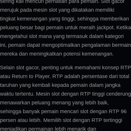
sering kali mencuri perhatian para pemain. Slot gacor
merujuk pada mesin slot yang dikatakan memiliki
tingkat kemenangan yang tinggi, sehingga memberikan
peluang besar bagi pemain untuk meraih jackpot. Ketika
mengetahui slot mana yang termasuk dalam kategori
ini, pemain dapat mengoptimalkan pengalaman bermain
mereka dan meningkatkan potensi kemenangan.
Selain slot gacor, penting untuk memahami konsep RTP
atau Return to Player. RTP adalah persentase dari total
taruhan yang kembali kepada pemain dalam jangka
waktu tertentu. Mesin slot dengan RTP tinggi cenderung
menawarkan peluang menang yang lebih baik,
sehingga banyak pemain mencari slot dengan RTP 96
persen atau lebih. Memilih slot dengan RTP tertinggi
menjadikan permainan lebih menarik dan