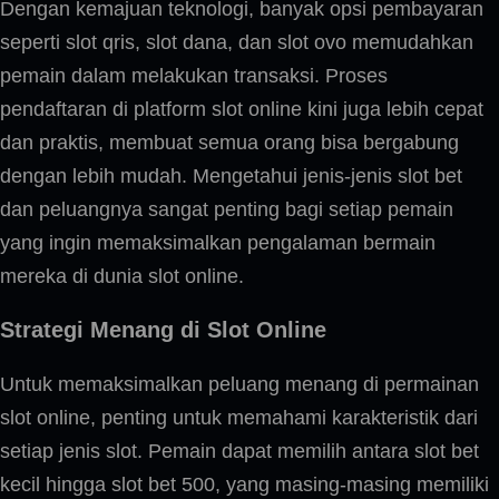
Dengan kemajuan teknologi, banyak opsi pembayaran
seperti slot qris, slot dana, dan slot ovo memudahkan
pemain dalam melakukan transaksi. Proses
pendaftaran di platform slot online kini juga lebih cepat
dan praktis, membuat semua orang bisa bergabung
dengan lebih mudah. Mengetahui jenis-jenis slot bet
dan peluangnya sangat penting bagi setiap pemain
yang ingin memaksimalkan pengalaman bermain
mereka di dunia slot online.
Strategi Menang di Slot Online
Untuk memaksimalkan peluang menang di permainan
slot online, penting untuk memahami karakteristik dari
setiap jenis slot. Pemain dapat memilih antara slot bet
kecil hingga slot bet 500, yang masing-masing memiliki