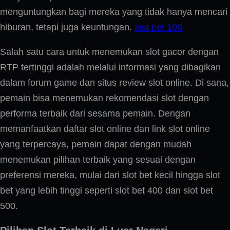
menguntungkan bagi mereka yang tidak hanya mencari
hiburan, tetapi juga keuntungan.
slot bet 100
Salah satu cara untuk menemukan slot gacor dengan
RTP tertinggi adalah melalui informasi yang dibagikan
dalam forum game dan situs review slot online. Di sana,
pemain bisa menemukan rekomendasi slot dengan
performa terbaik dari sesama pemain. Dengan
memanfaatkan daftar slot online dan link slot online
yang terpercaya, pemain dapat dengan mudah
menemukan pilihan terbaik yang sesuai dengan
preferensi mereka, mulai dari slot bet kecil hingga slot
bet yang lebih tinggi seperti slot bet 400 dan slot bet
500.