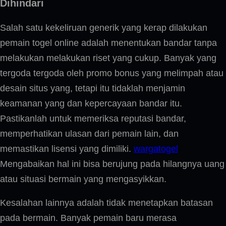
Dihindari
Salah satu kekeliruan generik yang kerap dilakukan
pemain togel online adalah menentukan bandar tanpa
melakukan melakukan riset yang cukup. Banyak yang
tergoda tergoda oleh promo bonus yang melimpah atau
desain situs yang, tetapi itu tidaklah menjamin
keamanan yang dan kepercayaan bandar itu.
Pastikanlah untuk memeriksa reputasi bandar,
memperhatikan ulasan dari pemain lain, dan
memastikan lisensi yang dimiliki.
wargatogel
Mengabaikan hal ini bisa berujung pada hilangnya uang
atau situasi bermain yang mengasyikkan.
Kesalahan lainnya adalah tidak menetapkan batasan
pada bermain. Banyak pemain baru merasa