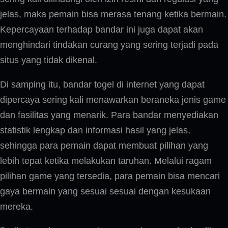
jelas, maka pemain bisa merasa tenang ketika bermain.
Kepercayaan terhadap bandar ini juga dapat akan
menghindari tindakan curang yang sering terjadi pada
situs yang tidak dikenal.
Di samping itu, bandar togel di internet yang dapat
dipercaya sering kali menawarkan beraneka jenis game
dan fasilitas yang menarik. Para bandar menyediakan
statistik lengkap dan informasi hasil yang jelas,
sehingga para pemain dapat membuat pilihan yang
lebih tepat ketika melakukan taruhan. Melalui ragam
pilihan game yang tersedia, para pemain bisa mencari
gaya bermain yang sesuai sesuai dengan kesukaan
mereka.