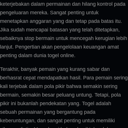
keterjebakan dalam permainan dan hilang kontrol pada
pengeluaran mereka. Sangat penting untuk
menetapkan anggaran yang dan tetap pada batas itu.
Jika sudah mencapai batasan yang telah ditetapkan,
sebaiknya stop bermain untuk mencegah kerugian lebih
lanjut. Pengertian akan pengelolaan keuangan amat
penting dalam dunia togel online.
Terakhir, banyak pemain yang kurang sabar dan
berhasrat cepat mendapatkan hasil. Para pemain sering
kali terjebak dalam pola pikir bahwa semakin sering
bermain, semakin besar peluang untung. Tetapi, pola
pikir ini bukanlah pendekatan yang. Togel adalah
sebuah permainan yang bergantung pada
keberuntungan, dan sangat penting untuk memiliki