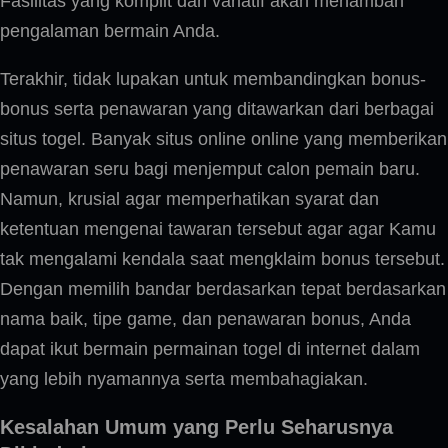
Fasilitas yang komplit dan variatif akan menambah
pengalaman bermain Anda.
Terakhir, tidak lupakan untuk membandingkan bonus-
bonus serta penawaran yang ditawarkan dari berbagai
situs togel. Banyak situs online online yang memberikan
penawaran seru bagi menjemput calon pemain baru.
Namun, krusial agar memperhatikan syarat dan
ketentuan mengenai tawaran tersebut agar agar Kamu
tak mengalami kendala saat mengklaim bonus tersebut.
Dengan memilih bandar berdasarkan tepat berdasarkan
nama baik, tipe game, dan penawaran bonus, Anda
dapat ikut bermain permainan togel di internet dalam
yang lebih nyamannya serta membahagiakan.
Kesalahan Umum yang Perlu Seharusnya