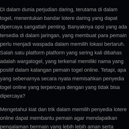
Di dalam dunia perjudian daring, terutama di dalam
togel, menentukan bandar lotere daring yang dapat
dipercaya sangatlah penting. Banyaknya opsi yang ada
tersedia di dalam jaringan, yang membuat para pemain
perlu menjadi waspada dalam memilih lokasi bertaruh.
Salah satu platform platform yang sering kali dibahas
adalah wargatogel, yang terkenal memiliki nama yang
positif dalam kalangan pemain togel online. Tetapi, apa
yang sebenarnya secara nyata memisahkan penyedia
togel online yang terpercaya dengan yang tidak bisa
dipercaya?
Mengetahui kiat dan trik dalam memilih penyedia lotere
online dapat membantu pemain agar mendapatkan
pengalaman bermain yang lebih lebih aman serta