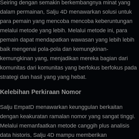
Seiring dengan semakin berkembangnya minat yang
dalam permainan, Salju 4D menawarkan solusi untuk
para pemain yang mencoba mencoba keberuntungan
melalui metode yang lebih. Melalui metode ini, para
pemain dapat mendapatkan wawasan yang lebih lebih
baik mengenai pola-pola dan kemungkinan-
kemungkinan yang, menjadikan mereka bagian dari
komunitas dari komunitas yang berfokus berfokus pada
strategi dan hasil yang yang hebat.
Kelebihan Perkiraan Nomor
Salju EmpatD menawarkan keunggulan berkaitan
dengan keakuratan ramalan nomor yang sangat tinggi.
Melalui memanfaatkan metode canggih plus analisis
data historis, Salju 4D mampu memberikan