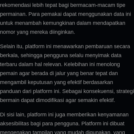
rekomendasi lebih tepat bagi bermacam-macam tipe
permainan. Para pemakai dapat menggunakan data ini
untuk menambah kemungkinan dalam mendapatkan
nomor yang mereka diinginkan.
Selain itu, platform ini menawarkan pembaruan secara
berkala, sehingga pengguna selalu menyimak data
terbaru dalam hal relevan. Kelebihan ini menolong
pemain agar berada di jalur yang benar tepat dan
mengambil keputusan yang efektif berdasarkan
panduan dari platform ini. Sebagai konsekuensi, strategi
bermain dapat dimodifikasi agar semakin efektif.
Di sisi lain, platform ini juga memberikan kenyamanan
aksesibilitas bagi para pengguna. Platform ini dibuat
mengenakan tampilan yang mudah digunakan, yang