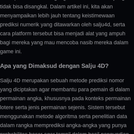
tidak bisa disangkal. Dalam artikel ini, kita akan
menyampaikan lebih jauh tentang keistimewaan
prediksi numerik yang ditawarkan oleh salju4d, serta
cara platform tersebut bisa menjadi alat yang ampuh
bagi mereka yang mau mencoba nasib mereka dalam
game ini.
Apa yang Dimaksud dengan Salju 4D?
Salju 4D merupakan sebuah metode prediksi nomor
yang diciptakan agar membantu para pemain di dalam
permainan angka, khususnya pada konteks permainan
lotere serta jenis permainan sejenis. Sistem tersebut
menggunakan metode algoritma serta penelitian data
dalam rangka memprediksi angka-angka yang punya