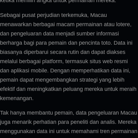
ketika memilih angka untuk permainan mereka.
Sebagai pusat perjudian terkemuka, Macau
menawarkan berbagai macam permainan atau lotere,
dan pengeluaran data menjadi sumber informasi
berharga bagi para pemain dan pencinta toto. Data ini
biasanya diperbarui secara rutin dan dapat diakses
melalui berbagai platform, termasuk situs web resmi
dan aplikasi mobile. Dengan memperhatikan data ini,
pemain dapat mengembangkan strategi yang lebih
efektif dan meningkatkan peluang mereka untuk meraih
kemenangan.
Tak hanya membantu pemain, data pengeluaran Macau
juga menarik perhatian para peneliti dan analis. Mereka
menggunakan data ini untuk memahami tren permainan