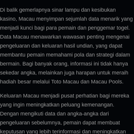
Di balik gemerlapnya sinar lampu dan kesibukan
kasino, Macau menyimpan sejumlah data menarik yang
menjadi kunci bagi para pemain dan penggemar togel.
Data Macau menawarkan wawasan penting mengenai
pengeluaran dan keluaran hasil undian, yang dapat
membantu pemain memahami pola dan strategi dalam
bermain. Bagi banyak orang, informasi ini tidak hanya
sekedar angka, melainkan juga harapan untuk meraih
hadiah besar melalui Toto Macau dan Macau Pools.
Keluaran Macau menjadi pusat perhatian bagi mereka
yang ingin meningkatkan peluang kemenangan.
Dengan mengikuti data dan angka-angka dari
pengeluaran sebelumnya, pemain dapat membuat
keputusan yang lebih terinformasi dan meningkatkan