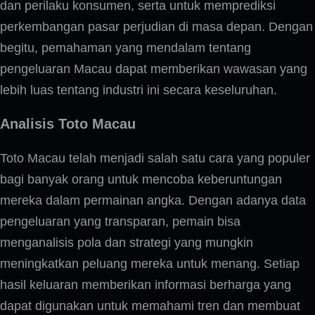
dan perilaku konsumen, serta untuk memprediksi
perkembangan pasar perjudian di masa depan. Dengan
begitu, pemahaman yang mendalam tentang
pengeluaran Macau dapat memberikan wawasan yang
lebih luas tentang industri ini secara keseluruhan.
Analisis Toto Macau
Toto Macau telah menjadi salah satu cara yang populer
bagi banyak orang untuk mencoba keberuntungan
mereka dalam permainan angka. Dengan adanya data
pengeluaran yang transparan, pemain bisa
menganalisis pola dan strategi yang mungkin
meningkatkan peluang mereka untuk menang. Setiap
hasil keluaran memberikan informasi berharga yang
dapat digunakan untuk memahami tren dan membuat