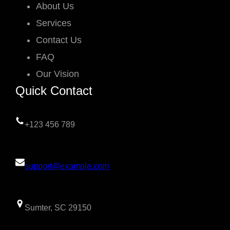
About Us
Services
Contact Us
FAQ
Our Vision
Quick Contact
+123 456 789
support@example.com
Sumter, SC 29150