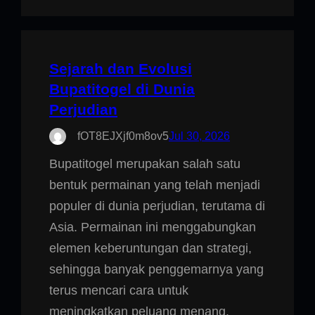
Sejarah dan Evolusi
Bupatitogel di Dunia
Perjudian
fOT8EJXjf0m8ov5
Jul 30, 2026
Bupatitogel merupakan salah satu
bentuk permainan yang telah menjadi
populer di dunia perjudian, terutama di
Asia. Permainan ini menggabungkan
elemen keberuntungan dan strategi,
sehingga banyak penggemarnya yang
terus mencari cara untuk
meningkatkan peluang menang.