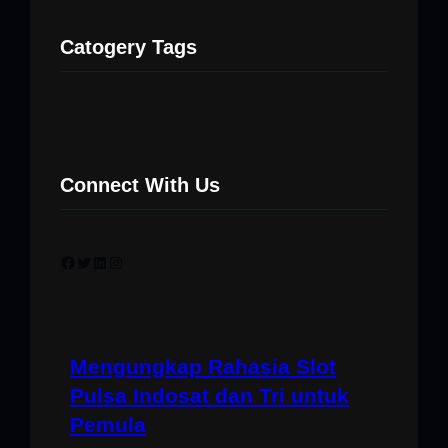
Catogery Tags
Connect With Us
Facebook
Twitter
LinkedIn
Instagram
Mengungkap Rahasia Slot
Pulsa Indosat dan Tri untuk
Pemula