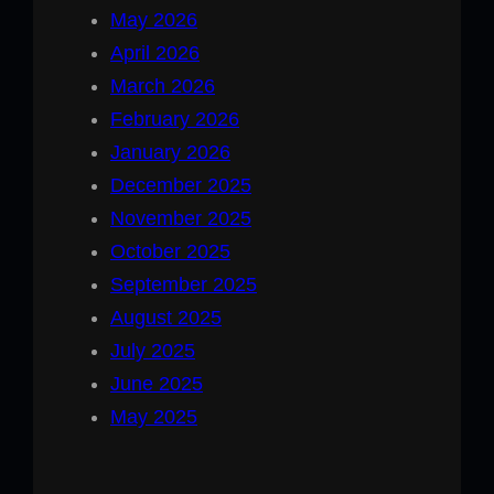
May 2026
April 2026
March 2026
February 2026
January 2026
December 2025
November 2025
October 2025
September 2025
August 2025
July 2025
June 2025
May 2025