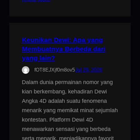
Keunikan Dewi: Apa yang
Membuatnya Berbeda dari
yang lain?
fOT8EJXjf0m8ov5
Jul 29, 2026
Dalam dunia permainan nomor yang
kian berkembang, kehadiran Dewi
Angka 4D adalah suatu fenomena
menarik yang memikat minat sejumlah
kontestan. Platform Dewi 4D
menawarkan sensasi yang berbeda
serta menarik, menjadikannya favorit