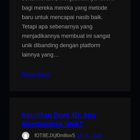
bagi mereka mereka yang metode
baru untuk mencapai nasib baik.
Tetapi apa sebenarnya yang
menjadikannya membuat ini sangat
unik dibanding dengan platform
lainnya yang…
Know More
Keunikan Dewi 4D: Apa
Membuatnya Unik?
fOT8EJXjf0m8ov5
Jul 29, 2026