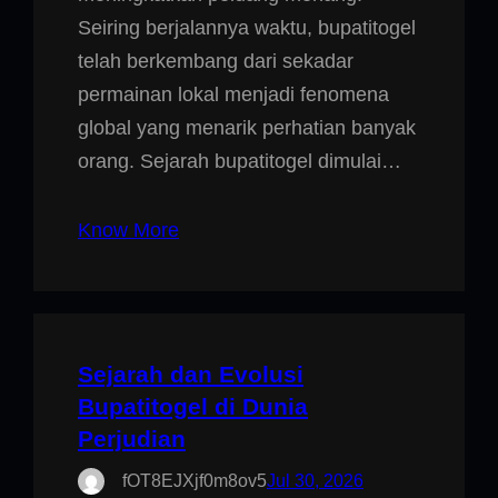
Seiring berjalannya waktu, bupatitogel
telah berkembang dari sekadar
permainan lokal menjadi fenomena
global yang menarik perhatian banyak
orang. Sejarah bupatitogel dimulai…
Know More
Sejarah dan Evolusi
Bupatitogel di Dunia
Perjudian
fOT8EJXjf0m8ov5
Jul 30, 2026