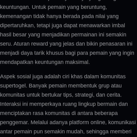
keuntungan. Untuk pemain yang beruntung,
kemenangan tidak hanya berada pada nilai yang
dipertaruhkan, tetapi juga dapat menawarkan imbal
hasil besar yang menjadikan permainan ini semakin
seru. Aturan reward yang jelas dan bikin penasaran ini
menjadi daya tarik khusus bagi para pemain yang ingin
mendapatkan keuntungan maksimal.
Aspek sosial juga adalah ciri khas dalam komunitas
supertogel. Banyak pemain membentuk grup atau
komunitas untuk bertukar tips, strategi, dan cerita.
Interaksi ini memperkaya ruang lingkup bermain dan
menciptakan rasa komunitas di antara beberapa
penggemar. Melalui adanya platform online, komunikasi
antar pemain pun semakin mudah, sehingga memberi