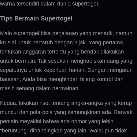
warna tersendiri dalam dunia supertogel.
Tips Bermain Supertogel
Main supertogel bisa perjalanan yang menarik, namun
krusial untuk bertaruh dengan bijak. Yang pertama,
tentukan anggaran tertentu yang hendak dilakukan
untuk bermain. Tak sesekali menghabiskan uang yang
sepatutnya untuk keperluan harian. Dengan mengatur
batasan, Anda bisa menghindari hilang kontrol dan
masih senang dalam permainan.
Kedua, lakukan riset tentang angka-angka yang kerap
muncul dan pola-pola yang kemungkinan ada. Banyak
pemain meyakini bahwa ada nomor yang lebih
"beruntung" dibandingkan yang lain. Walaupun tidak