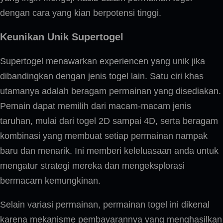
dengan cara yang kian berpotensi tinggi.
Keunikan Unik Supertogel
Supertogel menawarkan experiencen yang unik jika
dibandingkan dengan jenis togel lain. Satu ciri khas
utamanya adalah beragam permainan yang disediakan.
Pemain dapat memilih dari macam-macam jenis
taruhan, mulai dari togel 2D sampai 4D, serta beragam
kombinasi yang membuat setiap permainan nampak
baru dan menarik. Ini memberi keleluasaan anda untuk
mengatur strategi mereka dan mengeksplorasi
bermacam kemungkinan.
Selain variasi permainan, permainan togel ini dikenal
karena mekanisme pembayarannya yang menghasilkan