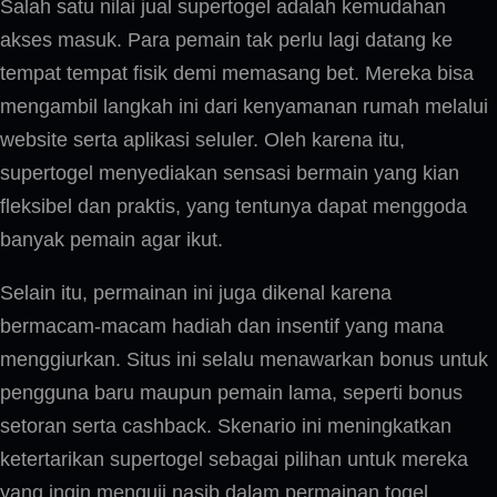
Salah satu nilai jual supertogel adalah kemudahan
akses masuk. Para pemain tak perlu lagi datang ke
tempat tempat fisik demi memasang bet. Mereka bisa
mengambil langkah ini dari kenyamanan rumah melalui
website serta aplikasi seluler. Oleh karena itu,
supertogel menyediakan sensasi bermain yang kian
fleksibel dan praktis, yang tentunya dapat menggoda
banyak pemain agar ikut.
Selain itu, permainan ini juga dikenal karena
bermacam-macam hadiah dan insentif yang mana
menggiurkan. Situs ini selalu menawarkan bonus untuk
pengguna baru maupun pemain lama, seperti bonus
setoran serta cashback. Skenario ini meningkatkan
ketertarikan supertogel sebagai pilihan untuk mereka
yang ingin menguji nasib dalam permainan togel