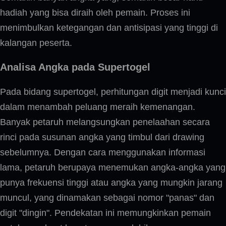
hadiah yang bisa diraih oleh pemain. Proses ini
menimbulkan ketegangan dan antisipasi yang tinggi di
kalangan peserta.
Analisa Angka pada Supertogel
Pada bidang supertogel, perhitungan digit menjadi kunci
dalam menambah peluang meraih kemenangan.
Banyak petaruh melangsungkan penelaahan secara
rinci pada susunan angka yang timbul dari drawing
sebelumnya. Dengan cara menggunakan informasi
lama, petaruh berupaya menemukan angka-angka yang
punya frekuensi tinggi atau angka yang mungkin jarang
muncul, yang dinamakan sebagai nomor "panas" dan
digit "dingin". Pendekatan ini memungkinkan pemain