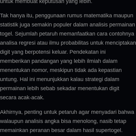
untuk membuat keputusan yang lebih.
Tak hanya itu, penggunaan rumus matematika maupun
statistik juga semakin populer dalam analisis permainan
togel. Sejumlah petaruh memanfaatkan cara contohnya
analisa regresi atau ilmu probabilitas untuk menciptakan
digit yang berpotensi keluar. Pendekatan ini
memberikan pandangan yang lebih ilmiah dalam
menentukan nomor, meskipun tidak ada kepastian
untung. Hal ini menunjukkan kalau strategi dalam
permainan lebih sebab sekadar menentukan digit
secara acak-acak.
Akhirnya, penting untuk petaruh agar menyadari bahwa
walaupun analisis angka bisa menolong, nasib tetap
memainkan peranan besar dalam hasil supertogel.