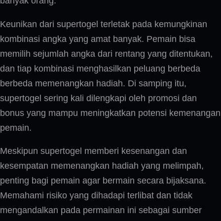
banyak orang.
Keunikan dari supertogel terletak pada kemungkinan
kombinasi angka yang amat banyak. Pemain bisa
memilih sejumlah angka dari rentang yang ditentukan,
dan tiap kombinasi menghasilkan peluang berbeda
berbeda memenangkan hadiah. Di samping itu,
supertogel sering kali dilengkapi oleh promosi dan
bonus yang mampu meningkatkan potensi kemenangan
pemain.
Meskipun supertogel memberi kesenangan dan
kesempatan memenangkan hadiah yang melimpah,
penting bagi pemain agar bermain secara bijaksana.
Memahami risiko yang dihadapi terlibat dan tidak
mengandalkan pada permainan ini sebagai sumber