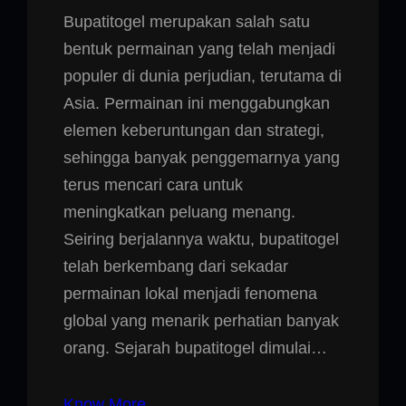
Bupatitogel merupakan salah satu
bentuk permainan yang telah menjadi
populer di dunia perjudian, terutama di
Asia. Permainan ini menggabungkan
elemen keberuntungan dan strategi,
sehingga banyak penggemarnya yang
terus mencari cara untuk
meningkatkan peluang menang.
Seiring berjalannya waktu, bupatitogel
telah berkembang dari sekadar
permainan lokal menjadi fenomena
global yang menarik perhatian banyak
orang. Sejarah bupatitogel dimulai…
Know More