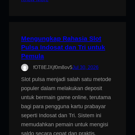
Mengungkap Rahasia Slot
Pulsa Indosat dan Tri untuk
Pemula
fOT8EJXjf0m8ov5
Jul 30, 2026
Slot pulsa menjadi salah satu metode
populer dalam melakukan deposit
untuk bermain game online, terutama
bagi para pengguna kartu prabayar
seperti Indosat dan Tri. Sistem ini
memudahkan pemain untuk mengisi
saldo secara cepat dan praktis,