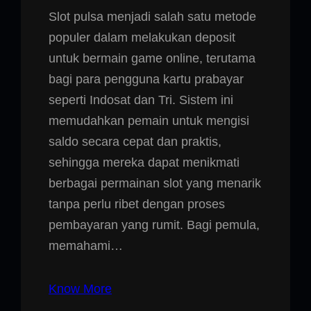
Slot pulsa menjadi salah satu metode
populer dalam melakukan deposit
untuk bermain game online, terutama
bagi para pengguna kartu prabayar
seperti Indosat dan Tri. Sistem ini
memudahkan pemain untuk mengisi
saldo secara cepat dan praktis,
sehingga mereka dapat menikmati
berbagai permainan slot yang menarik
tanpa perlu ribet dengan proses
pembayaran yang rumit. Bagi pemula,
memahami…
Know More