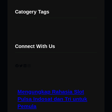
Catogery Tags
Connect With Us
Facebook
Twitter
LinkedIn
Instagram
Mengungkap Rahasia Slot
Pulsa Indosat dan Tri untuk
Pemula