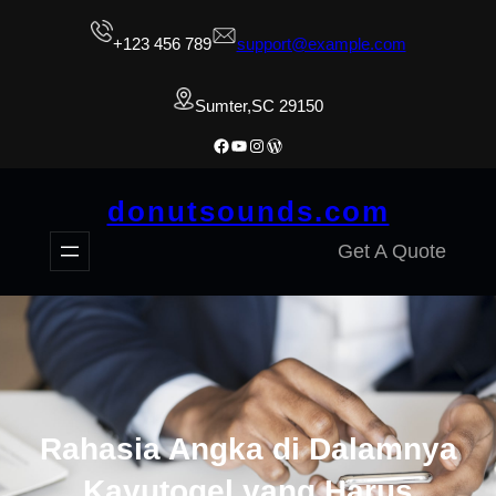
Skip
+123 456 789
support@example.com
to
content
Sumter,SC 29150
Facebook
YouTube
Instagram
WordPress
donutsounds.com
Get A Quote
Rahasia Angka di Dalamnya
Kayutogel yang Harus