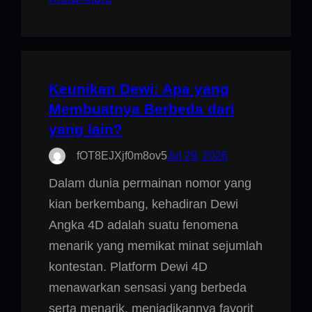
Keunikan Dewi: Apa yang
Membuatnya Berbeda dari
yang lain?
fOT8EJXjf0m8ov5
Jul 29, 2026
Dalam dunia permainan nomor yang
kian berkembang, kehadiran Dewi
Angka 4D adalah suatu fenomena
menarik yang memikat minat sejumlah
kontestan. Platform Dewi 4D
menawarkan sensasi yang berbeda
serta menarik, menjadikannya favorit