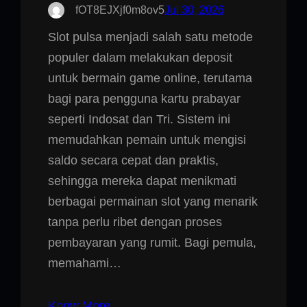
fOT8EJXjf0m8ov5
Jul 30, 2026
Slot pulsa menjadi salah satu metode
populer dalam melakukan deposit
untuk bermain game online, terutama
bagi para pengguna kartu prabayar
seperti Indosat dan Tri. Sistem ini
memudahkan pemain untuk mengisi
saldo secara cepat dan praktis,
sehingga mereka dapat menikmati
berbagai permainan slot yang menarik
tanpa perlu ribet dengan proses
pembayaran yang rumit. Bagi pemula,
memahami…
Know More