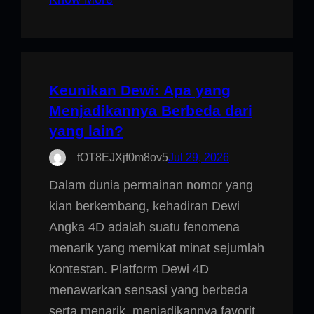
Keunikan Dewi: Apa yang
Menjadikannya Berbeda dari
yang lain?
fOT8EJXjf0m8ov5
Jul 29, 2026
Dalam dunia permainan nomor yang
kian berkembang, kehadiran Dewi
Angka 4D adalah suatu fenomena
menarik yang memikat minat sejumlah
kontestan. Platform Dewi 4D
menawarkan sensasi yang berbeda
serta menarik, menjadikannya favorit