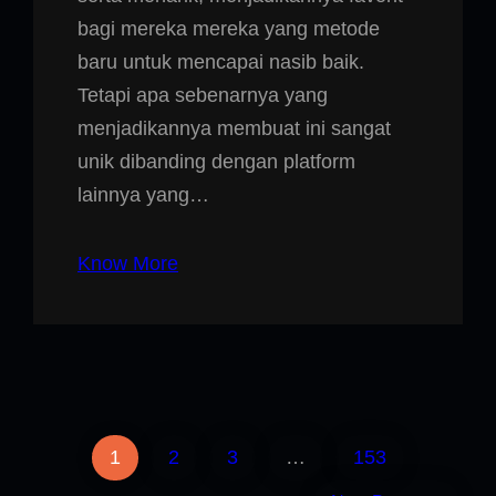
bagi mereka mereka yang metode
baru untuk mencapai nasib baik.
Tetapi apa sebenarnya yang
menjadikannya membuat ini sangat
unik dibanding dengan platform
lainnya yang…
Know More
1
2
3
…
153