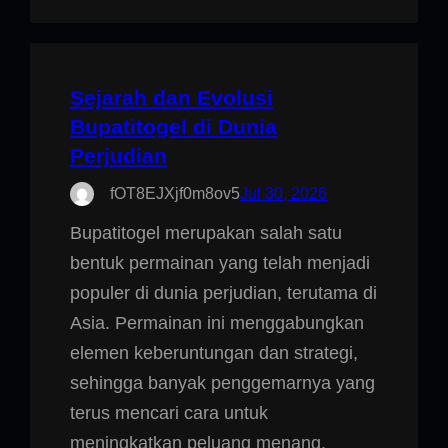
Sejarah dan Evolusi
Bupatitogel di Dunia
Perjudian
fOT8EJXjf0m8ov5
Jul 30, 2026
Bupatitogel merupakan salah satu
bentuk permainan yang telah menjadi
populer di dunia perjudian, terutama di
Asia. Permainan ini menggabungkan
elemen keberuntungan dan strategi,
sehingga banyak penggemarnya yang
terus mencari cara untuk
meningkatkan peluang menang.