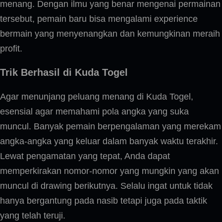
menang. Dengan ilmu yang benar mengenai permainan
tersebut, pemain baru bisa mengalami experience
bermain yang menyenangkan dan kemungkinan meraih
profit.
Trik Berhasil di Kuda Togel
Agar menunjang peluang menang di Kuda Togel,
esensial agar memahami pola angka yang suka
muncul. Banyak pemain berpengalaman yang merekam
angka-angka yang keluar dalam banyak waktu terakhir.
Lewat pengamatan yang tepat, Anda dapat
memperkirakan nomor-nomor yang mungkin yang akan
muncul di drawing berikutnya. Selalu ingat untuk tidak
hanya bergantung pada nasib tetapi juga pada taktik
yang telah teruji.