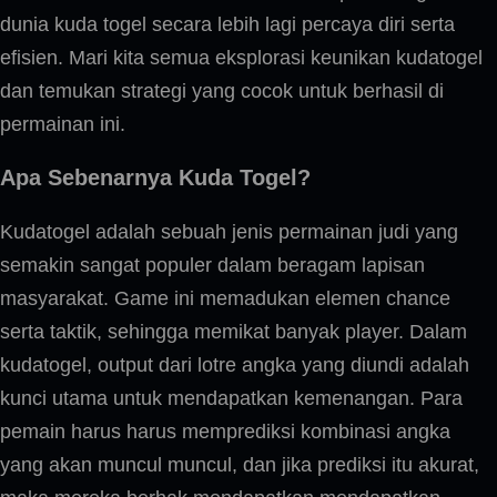
dunia kuda togel secara lebih lagi percaya diri serta
efisien. Mari kita semua eksplorasi keunikan kudatogel
dan temukan strategi yang cocok untuk berhasil di
permainan ini.
Apa Sebenarnya Kuda Togel?
Kudatogel adalah sebuah jenis permainan judi yang
semakin sangat populer dalam beragam lapisan
masyarakat. Game ini memadukan elemen chance
serta taktik, sehingga memikat banyak player. Dalam
kudatogel, output dari lotre angka yang diundi adalah
kunci utama untuk mendapatkan kemenangan. Para
pemain harus harus memprediksi kombinasi angka
yang akan muncul muncul, dan jika prediksi itu akurat,