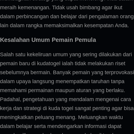
meraih kemenangan. Tidak usah bimbang agar ikut
dalam perbincangan dan belajar dari pengalaman orang
lain dalam rangka memaksimalkan kesempatan Anda.
Kesalahan Umum Pemain Pemula
Salah satu kekeliruan umum yang sering dilakukan dari
pemain baru di kudatogel ialah tidak melakukan riset
sebelumnya bermain. Banyak pemain yang terprovokasi
dalam upaya langsung menempatkan taruhan tanpa
memahami permainan maupun aturan yang berlaku.
Padahal, pengetahuan yang mendalam mengenai cara
kerja dan strategi di kuda togel sangat penting agar bisa
meningkatkan peluang menang. Meluangkan waktu
dalam belajar serta mendengarkan informasi dapat