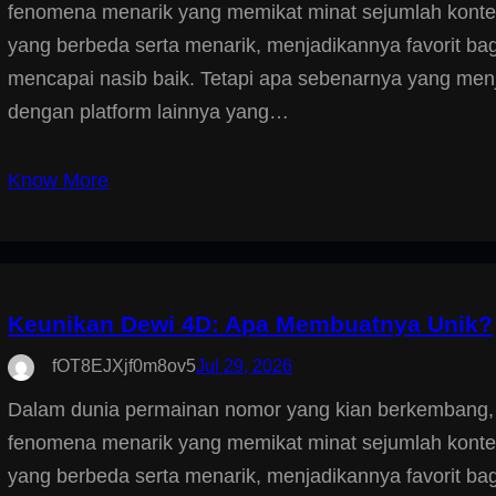
fenomena menarik yang memikat minat sejumlah konte
yang berbeda serta menarik, menjadikannya favorit b
mencapai nasib baik. Tetapi apa sebenarnya yang men
dengan platform lainnya yang…
Know More
Keunikan Dewi 4D: Apa Membuatnya Unik?
fOT8EJXjf0m8ov5
Jul 29, 2026
Dalam dunia permainan nomor yang kian berkembang,
fenomena menarik yang memikat minat sejumlah konte
yang berbeda serta menarik, menjadikannya favorit b