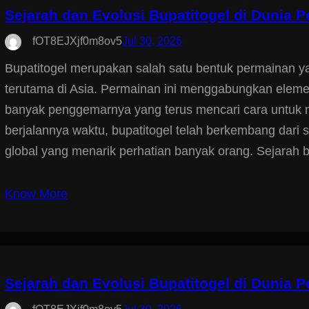
Sejarah dan Evolusi Bupatitogel di Dunia P
fOT8EJXjf0m8ov5
Jul 30, 2026
Bupatitogel merupakan salah satu bentuk permainan yan
terutama di Asia. Permainan ini menggabungkan eleme
banyak penggemarnya yang terus mencari cara untuk 
berjalannya waktu, bupatitogel telah berkembang dari
global yang menarik perhatian banyak orang. Sejarah 
Know More
Sejarah dan Evolusi Bupatitogel di Dunia P