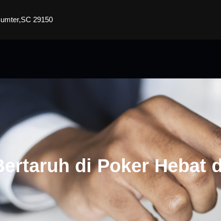
umter,SC 29150
ertaruh di Poker Hebat 