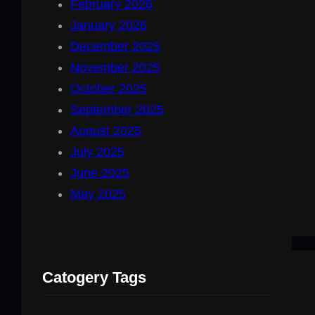
February 2026
January 2026
December 2025
November 2025
October 2025
September 2025
August 2025
July 2025
June 2025
May 2025
Catogery Tags