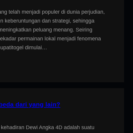
g telah menjadi populer di dunia perjudian,
n keberuntungan dan strategi, sehingga
meningkatkan peluang menang. Seiring
 sekadar permainan lokal menjadi fenomena
bupatitogel dimulai…
eda dari yang lain?
 kehadiran Dewi Angka 4D adalah suatu