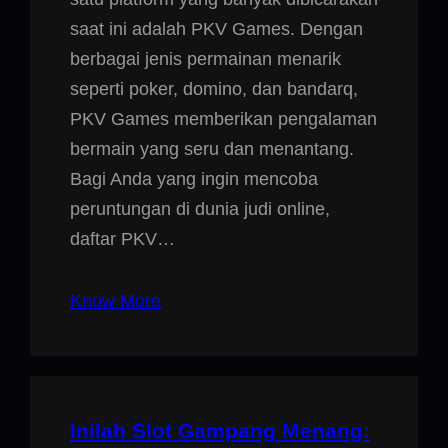
saat ini adalah PKV Games. Dengan
berbagai jenis permainan menarik
seperti poker, domino, dan bandarq,
PKV Games memberikan pengalaman
bermain yang seru dan menantang.
Bagi Anda yang ingin mencoba
peruntungan di dunia judi online,
daftar PKV…
Know More
Inilah Slot Gampang Menang: