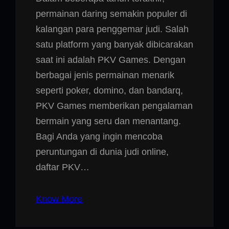
permainan daring semakin populer di
kalangan para penggemar judi. Salah
satu platform yang banyak dibicarakan
saat ini adalah PKV Games. Dengan
berbagai jenis permainan menarik
seperti poker, domino, dan bandarq,
PKV Games memberikan pengalaman
bermain yang seru dan menantang.
Bagi Anda yang ingin mencoba
peruntungan di dunia judi online,
daftar PKV…
Know More