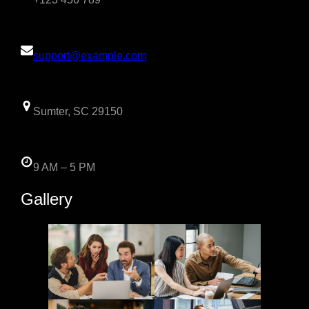
support@example.com
Sumter, SC 29150
9 AM – 5 PM
Gallery