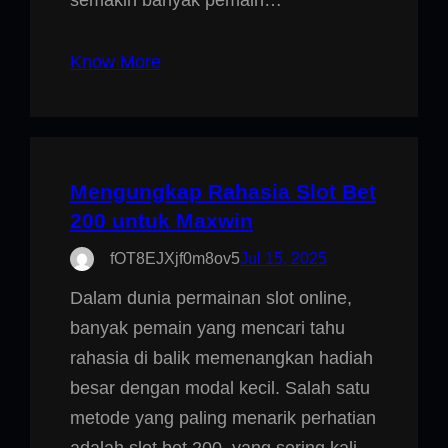
Know More
Mengungkap Rahasia Slot Bet
200 untuk Maxwin
fOT8EJXjf0m8ov5
Jul 15, 2025
Dalam dunia permainan slot online,
banyak pemain yang mencari tahu
rahasia di balik memenangkan hadiah
besar dengan modal kecil. Salah satu
metode yang paling menarik perhatian
adalah slot bet 200, yang sering kali