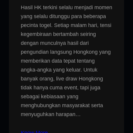
Hasil HK terkini selalu menjadi momen
yang selalu ditunggu para beberapa
pecinta togel. Setiap malam hari, tensi
kegembiraan bertambah seiring
dengan munculnya hasil dari
pengundian langsung Hongkong yang
memberikan data tepat tentang
angka-angka yang keluar. Untuk
banyak orang, live draw Hongkong
tidak hanya cuma event, tapi juga
sebagai kebiasaan yang
menghubungkan masyarakat serta
menyuguhkan harapan…
Know More