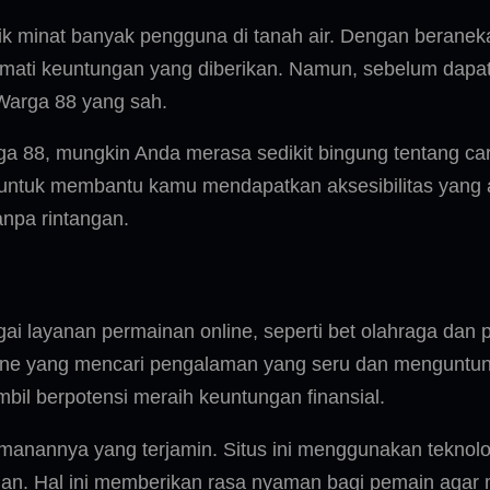
k minat banyak pengguna di tanah air. Dengan beraneka 
mati keuntungan yang diberikan. Namun, sebelum dapat
Warga 88 yang sah.
a 88, mungkin Anda merasa sedikit bingung tentang ca
a untuk membantu kamu mendapatkan aksesibilitas yang
npa rintangan.
 layanan permainan online, seperti bet olahraga dan pe
line yang mencari pengalaman yang seru dan menguntun
bil berpotensi meraih keuntungan finansial.
amanannya yang terjamin. Situs ini menggunakan teknolo
n. Hal ini memberikan rasa nyaman bagi pemain agar me