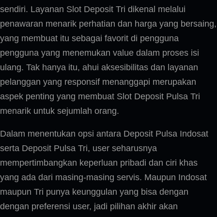
sendiri. Layanan Slot Deposit Tri dikenal melalui
penawaran menarik perhatian dan harga yang bersaing,
yang membuat itu sebagai favorit di pengguna
pengguna yang menemukan value dalam proses isi
ulang. Tak hanya itu, ahui aksesibilitas dan layanan
pelanggan yang responsif menanggapi merupakan
aspek penting yang membuat Slot Deposit Pulsa Tri
menarik untuk sejumlah orang.
Dalam menentukan opsi antara Deposit Pulsa Indosat
serta Deposit Pulsa Tri, user seharusnya
mempertimbangkan keperluan pribadi dan ciri khas
yang ada dari masing-masing servis. Maupun Indosat
maupun Tri punya keunggulan yang bisa dengan
dengan preferensi user, jadi pilihan akhir akan