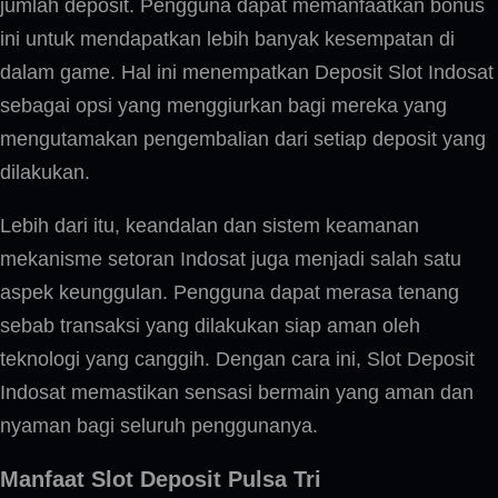
jumlah deposit. Pengguna dapat memanfaatkan bonus
ini untuk mendapatkan lebih banyak kesempatan di
dalam game. Hal ini menempatkan Deposit Slot Indosat
sebagai opsi yang menggiurkan bagi mereka yang
mengutamakan pengembalian dari setiap deposit yang
dilakukan.
Lebih dari itu, keandalan dan sistem keamanan
mekanisme setoran Indosat juga menjadi salah satu
aspek keunggulan. Pengguna dapat merasa tenang
sebab transaksi yang dilakukan siap aman oleh
teknologi yang canggih. Dengan cara ini, Slot Deposit
Indosat memastikan sensasi bermain yang aman dan
nyaman bagi seluruh penggunanya.
Manfaat Slot Deposit Pulsa Tri