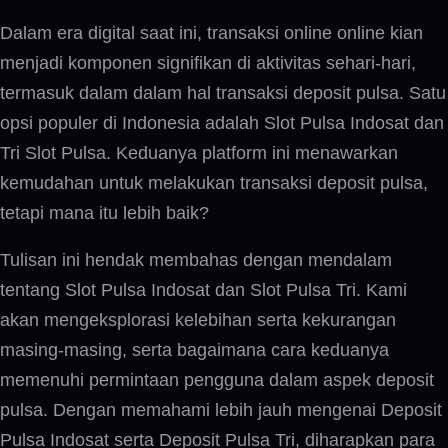
Dalam era digital saat ini, transaksi online online kian
menjadi komponen signifikan di aktivitas sehari-hari,
termasuk dalam dalam hal transaksi deposit pulsa. Satu
opsi populer di Indonesia adalah Slot Pulsa Indosat dan
Tri Slot Pulsa. Keduanya platform ini menawarkan
kemudahan untuk melakukan transaksi deposit pulsa,
tetapi mana itu lebih baik?
Tulisan ini hendak membahas dengan mendalam
tentang Slot Pulsa Indosat dan Slot Pulsa Tri. Kami
akan mengeksplorasi kelebihan serta kekurangan
masing-masing, serta bagaimana cara keduanya
memenuhi permintaan pengguna dalam aspek deposit
pulsa. Dengan memahami lebih jauh mengenai Deposit
Pulsa Indosat serta Deposit Pulsa Tri, diharapkan para