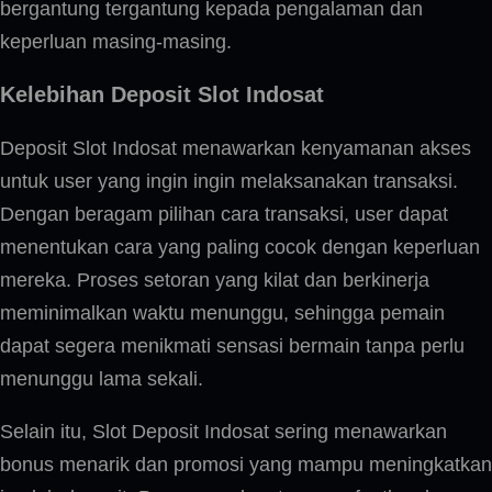
bergantung tergantung kepada pengalaman dan
keperluan masing-masing.
Kelebihan Deposit Slot Indosat
Deposit Slot Indosat menawarkan kenyamanan akses
untuk user yang ingin ingin melaksanakan transaksi.
Dengan beragam pilihan cara transaksi, user dapat
menentukan cara yang paling cocok dengan keperluan
mereka. Proses setoran yang kilat dan berkinerja
meminimalkan waktu menunggu, sehingga pemain
dapat segera menikmati sensasi bermain tanpa perlu
menunggu lama sekali.
Selain itu, Slot Deposit Indosat sering menawarkan
bonus menarik dan promosi yang mampu meningkatkan