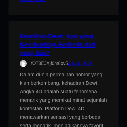
Keunikan Dewi: Apa yang
Membuatnya Berbeda dari
yang lain?
fOT8EJXjf0m8ov5
Jul 29, 2026
Dalam dunia permainan nomor yang
kian berkembang, kehadiran Dewi
Angka 4D adalah suatu fenomena
menarik yang memikat minat sejumlah
kontestan. Platform Dewi 4D
menawarkan sensasi yang berbeda
serta menarik, menjadikannya favorit