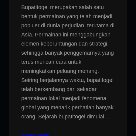
Bupatitogel merupakan salah satu
bentuk permainan yang telah menjadi
populer di dunia perjudian, terutama di
Asia. Permainan ini menggabungkan
elemen keberuntungan dan strategi,
sehingga banyak penggemarnya yang
terus mencari cara untuk
meningkatkan peluang menang.
Seiring berjalannya waktu, bupatitogel
telah berkembang dari sekadar
permainan lokal menjadi fenomena
global yang menarik perhatian banyak
orang. Sejarah bupatitogel dimulai…
Know More