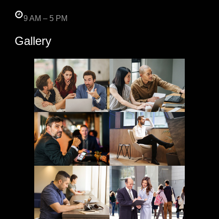
9 AM – 5 PM
Gallery