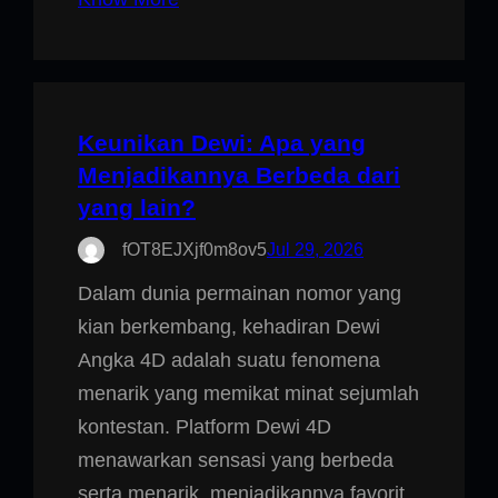
Keunikan Dewi: Apa yang
Menjadikannya Berbeda dari
yang lain?
fOT8EJXjf0m8ov5
Jul 29, 2026
Dalam dunia permainan nomor yang
kian berkembang, kehadiran Dewi
Angka 4D adalah suatu fenomena
menarik yang memikat minat sejumlah
kontestan. Platform Dewi 4D
menawarkan sensasi yang berbeda
serta menarik, menjadikannya favorit