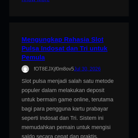
Mengungkap Rahasia Slot
Pulsa Indosat dan Tri untuk
Pemula
fOT8EJXjf0m8ov5
Jul 30, 2026
Slot pulsa menjadi salah satu metode
populer dalam melakukan deposit
untuk bermain game online, terutama
bagi para pengguna kartu prabayar
seperti Indosat dan Tri. Sistem ini
memudahkan pemain untuk mengisi
saldo secara cepat dan praktis,