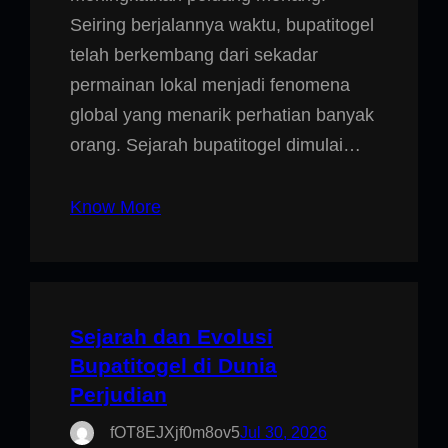
Seiring berjalannya waktu, bupatitogel
telah berkembang dari sekadar
permainan lokal menjadi fenomena
global yang menarik perhatian banyak
orang. Sejarah bupatitogel dimulai…
Know More
Sejarah dan Evolusi
Bupatitogel di Dunia
Perjudian
fOT8EJXjf0m8ov5
Jul 30, 2026