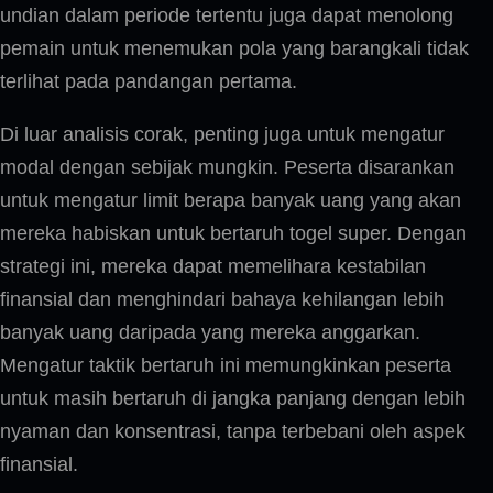
undian dalam periode tertentu juga dapat menolong
pemain untuk menemukan pola yang barangkali tidak
terlihat pada pandangan pertama.
Di luar analisis corak, penting juga untuk mengatur
modal dengan sebijak mungkin. Peserta disarankan
untuk mengatur limit berapa banyak uang yang akan
mereka habiskan untuk bertaruh togel super. Dengan
strategi ini, mereka dapat memelihara kestabilan
finansial dan menghindari bahaya kehilangan lebih
banyak uang daripada yang mereka anggarkan.
Mengatur taktik bertaruh ini memungkinkan peserta
untuk masih bertaruh di jangka panjang dengan lebih
nyaman dan konsentrasi, tanpa terbebani oleh aspek
finansial.