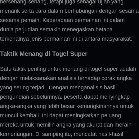
bersenang-senang, tetapi juga sebagai ujian yang
menarik serta cara dalam berhubungan dengan sesama
sesama pemain. Keberadaan permainan ini dalam
dunia perjudian semakin menegaskan betapa
terkenalnya jenis permainan ini di antara masyarakat.
Taktik Menang di Togel Super
Satu taktik penting untuk menang di togel super adalah
dengan melaksanakan analisis terhadap corak angka
yang sering terjadi. Dengan menganalisis hasil
pengundian sebelumnya, peserta dapat menyingkap
angka-angka yang lebih besar kemungkinannya untuk
muncul kembali. Ini dapat meningkatkan peluang
mereka untuk memilih angka yang akurat dan meraih
kemenangan. Di samping itu, mencatat hasil-hasil