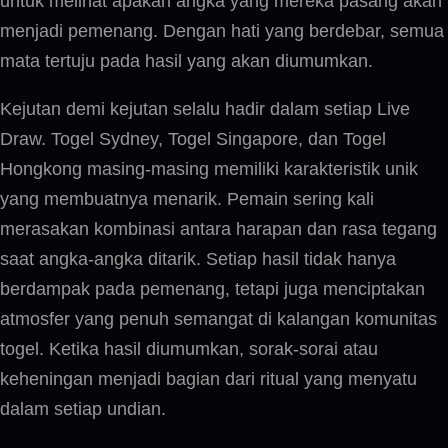
untuk melihat apakah angka yang mereka pasang akan
menjadi pemenang. Dengan hati yang berdebar, semua
mata tertuju pada hasil yang akan diumumkan.
Kejutan demi kejutan selalu hadir dalam setiap Live
Draw. Togel Sydney, Togel Singapore, dan Togel
Hongkong masing-masing memiliki karakteristik unik
yang membuatnya menarik. Pemain sering kali
merasakan kombinasi antara harapan dan rasa tegang
saat angka-angka ditarik. Setiap hasil tidak hanya
berdampak pada pemenang, tetapi juga menciptakan
atmosfer yang penuh semangat di kalangan komunitas
togel. Ketika hasil diumumkan, sorak-sorai atau
keheningan menjadi bagian dari ritual yang menyatu
dalam setiap undian.