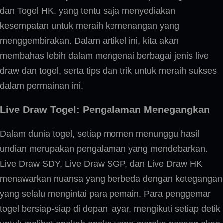
dan Togel HK, yang tentu saja menyediakan
kesempatan untuk meraih kemenangan yang
menggembirakan. Dalam artikel ini, kita akan
membahas lebih dalam mengenai berbagai jenis live
draw dan togel, serta tips dan trik untuk meraih sukses
dalam permainan ini.
Live Draw Togel: Pengalaman Menegangkan
Dalam dunia togel, setiap momen menunggu hasil
undian merupakan pengalaman yang mendebarkan.
Live Draw SDY, Live Draw SGP, dan Live Draw HK
menawarkan nuansa yang berbeda dengan ketegangan
yang selalu mengintai para pemain. Para penggemar
togel bersiap-siap di depan layar, mengikuti setiap detik