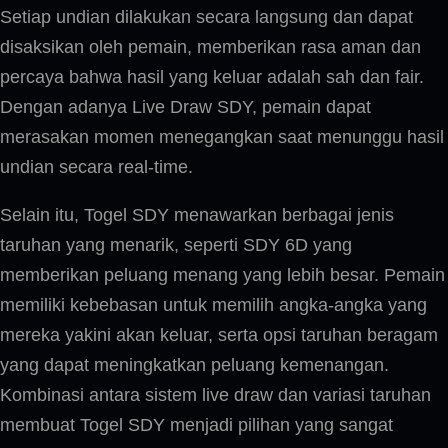
Setiap undian dilakukan secara langsung dan dapat
disaksikan oleh pemain, memberikan rasa aman dan
percaya bahwa hasil yang keluar adalah sah dan fair.
Dengan adanya Live Draw SDY, pemain dapat
merasakan momen menegangkan saat menunggu hasil
undian secara real-time.
Selain itu, Togel SDY menawarkan berbagai jenis
taruhan yang menarik, seperti SDY 6D yang
memberikan peluang menang yang lebih besar. Pemain
memiliki kebebasan untuk memilih angka-angka yang
mereka yakini akan keluar, serta opsi taruhan beragam
yang dapat meningkatkan peluang kemenangan.
Kombinasi antara sistem live draw dan variasi taruhan
membuat Togel SDY menjadi pilihan yang sangat