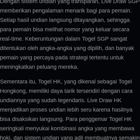
Dengan sistem undian yang transparan, Live Draw SGP
memberikan pengalaman menarik bagi para pemain.
Setiap hasil undian langsung ditayangkan, sehingga
para pemain bisa melihat nomor yang keluar secara
real-time. Keberuntungan dalam Togel SGP sangat
ditentukan oleh angka-angka yang dipilih, dan banyak
pemain yang percaya pada strategi tertentu untuk
meningkatkan peluang mereka.
Sementara itu, Togel HK, yang dikenal sebagai Togel
Hongkong, memiliki daya tarik tersendiri dengan cara
undiannya yang sudah legendaris. Live Draw HK
menjadikan proses undian lebih seru karena hasilnya
bisa disaksikan langsung. Para penggemar Togel HK
seringkali menyukai kombinasi angka yang membawa
hoki, dan sistem undian yang adil membuatnya semakin