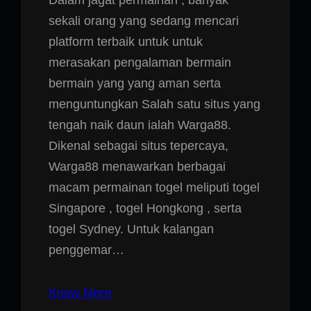
sekali orang yang sedang mencari
platform terbaik untuk untuk
merasakan pengalaman bermain
bermain yang yang aman serta
menguntungkan Salah satu situs yang
tengah naik daun ialah Warga88.
Dikenal sebagai situs tepercaya,
Warga88 menawarkan berbagai
macam permainan togel meliputi togel
Singapore , togel Hongkong , serta
togel Sydney. Untuk kalangan
penggemar…
Know More