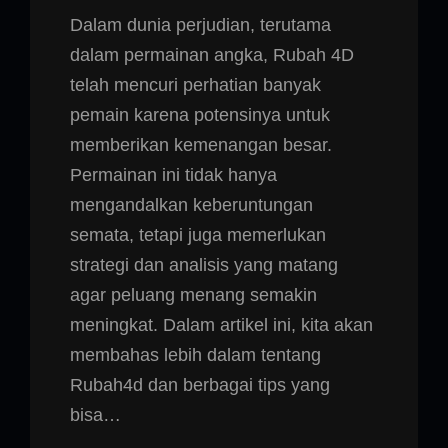
Dalam dunia perjudian, terutama
dalam permainan angka, Rubah 4D
telah mencuri perhatian banyak
pemain karena potensinya untuk
memberikan kemenangan besar.
Permainan ini tidak hanya
mengandalkan keberuntungan
semata, tetapi juga memerlukan
strategi dan analisis yang matang
agar peluang menang semakin
meningkat. Dalam artikel ini, kita akan
membahas lebih dalam tentang
Rubah4d dan berbagai tips yang
bisa…