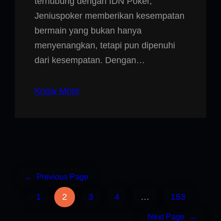
terhubung dengan IDN Poker,
Jeniuspoker memberikan kesempatan
bermain yang bukan hanya
menyenangkan, tetapi pun dipenuhi
dari kesempatan. Dengan…
Know More
←
Previous Page
1
2
3
4
…
153
Next Page
→