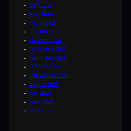
May 2026
April 2026
March 2026
February 2026
January 2026
December 2025
November 2025
October 2025
September 2025
August 2025
July 2025
June 2025
May 2025