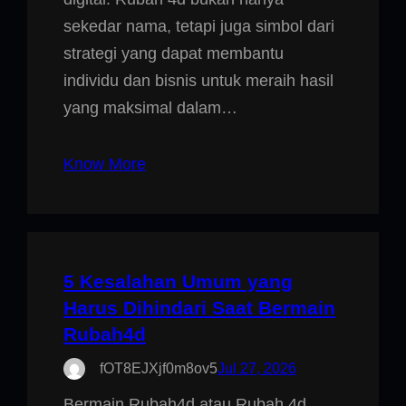
sekedar nama, tetapi juga simbol dari
strategi yang dapat membantu
individu dan bisnis untuk meraih hasil
yang maksimal dalam…
Know More
5 Kesalahan Umum yang
Harus Dihindari Saat Bermain
Rubah4d
fOT8EJXjf0m8ov5
Jul 27, 2026
Bermain Rubah4d atau Rubah 4d