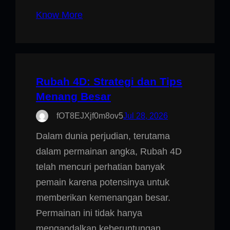
Know More
Rubah 4D: Strategi dan Tips
Menang Besar
fOT8EJXjf0m8ov5
Jul 28, 2026
Dalam dunia perjudian, terutama
dalam permainan angka, Rubah 4D
telah mencuri perhatian banyak
pemain karena potensinya untuk
memberikan kemenangan besar.
Permainan ini tidak hanya
mengandalkan keberuntungan