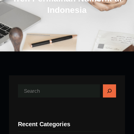
Indonesia
S
e
a
r
Recent Categories
c
h