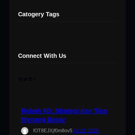
Catogery Tags
Connect With Us
Facebook
Twitter
LinkedIn
Instagram
Rubah 4D: Strategi dan Tips
Menang Besar
fOT8EJXjf0m8ov5
Jul 28, 2026