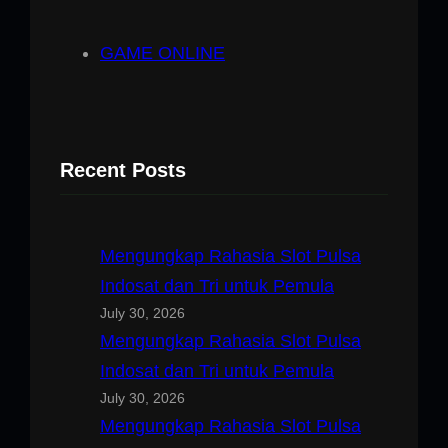
GAME ONLINE
Recent Posts
Mengungkap Rahasia Slot Pulsa
Indosat dan Tri untuk Pemula
July 30, 2026
Mengungkap Rahasia Slot Pulsa
Indosat dan Tri untuk Pemula
July 30, 2026
Mengungkap Rahasia Slot Pulsa