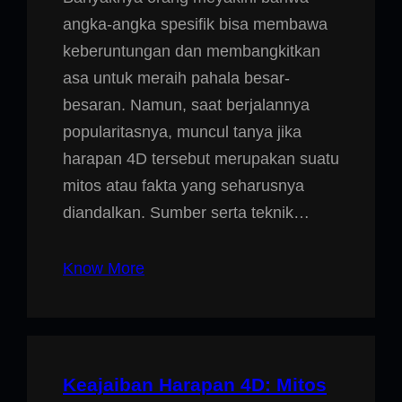
angka-angka spesifik bisa membawa
keberuntungan dan membangkitkan
asa untuk meraih pahala besar-
besaran. Namun, saat berjalannya
popularitasnya, muncul tanya jika
harapan 4D tersebut merupakan suatu
mitos atau fakta yang seharusnya
diandalkan. Sumber serta teknik…
Know More
Keajaiban Harapan 4D: Mitos