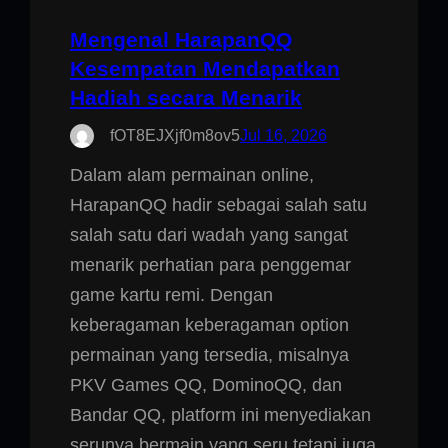
Mengenal HarapanQQ
Kesempatan Mendapatkan
Hadiah secara Menarik
fOT8EJXjf0m8ov5
Jul 16, 2026
Dalam alam permainan online,
HarapanQQ hadir sebagai salah satu
salah satu dari wadah yang sangat
menarik perhatian para penggemar
game kartu remi. Dengan
keberagaman keberagaman option
permainan yang tersedia, misalnya
PKV Games QQ, DominoQQ, dan
Bandar QQ, platform ini menyediakan
serunya bermain yang seru tetapi juga