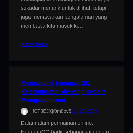
sekadar menarik untuk dilihat, tetapi
juga menawarkan pengalaman yang
membawa kita masuk ke…
Know More
Memahami HarapanQQ
Kesempatan Menang secara
Mengagumkan
fOT8EJXjf0m8ov5
Jul 16, 2026
Dalam alam permainan online,
HarapanQQ hadir sebagai salah satu