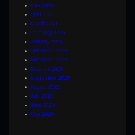
May 2026
April 2026
March 2026
February 2026
January 2026
December 2025
November 2025
October 2025
September 2025
August 2025
July 2025
June 2025
May 2025