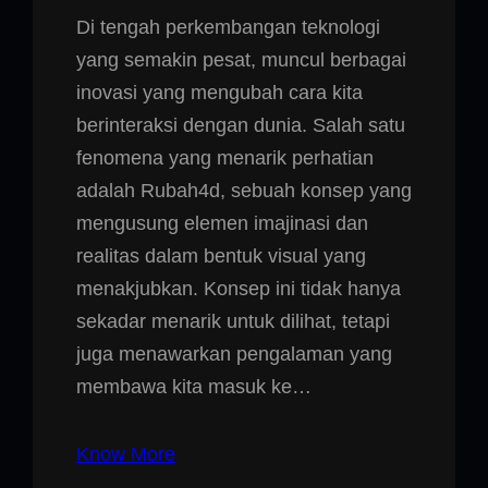
Di tengah perkembangan teknologi
yang semakin pesat, muncul berbagai
inovasi yang mengubah cara kita
berinteraksi dengan dunia. Salah satu
fenomena yang menarik perhatian
adalah Rubah4d, sebuah konsep yang
mengusung elemen imajinasi dan
realitas dalam bentuk visual yang
menakjubkan. Konsep ini tidak hanya
sekadar menarik untuk dilihat, tetapi
juga menawarkan pengalaman yang
membawa kita masuk ke…
Know More