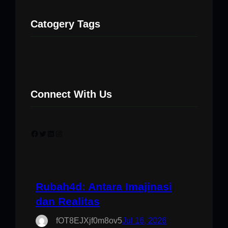
Catogery Tags
Connect With Us
Facebook
Twitter
LinkedIn
Instagram
Rubah4d: Antara Imajinasi
dan Realitas
fOT8EJXjf0m8ov5
Jul 16, 2026