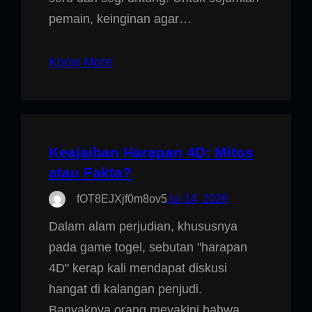
pemain, keinginan agar…
Know More
Keajaiban Harapan 4D: Mitos
atau Fakta?
fOT8EJXjf0m8ov5
Jul 14, 2026
Dalam alam perjudian, khususnya
pada game togel, sebutan "harapan
4D" kerap kali mendapat diskusi
hangat di kalangan penjudi.
Banyaknya orang meyakini bahwa