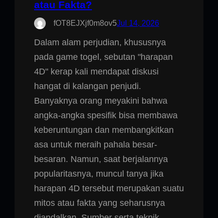
atau Fakta?
fOT8EJXjf0m8ov5
Jul 14, 2026
Dalam alam perjudian, khususnya
pada game togel, sebutan "harapan
4D" kerap kali mendapat diskusi
hangat di kalangan penjudi.
Banyaknya orang meyakini bahwa
angka-angka spesifik bisa membawa
keberuntungan dan membangkitkan
asa untuk meraih pahala besar-
besaran. Namun, saat berjalannya
popularitasnya, muncul tanya jika
harapan 4D tersebut merupakan suatu
mitos atau fakta yang seharusnya
diandalkan. Sumber serta teknik…