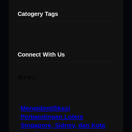
Catogery Tags
Connect With Us
Facebook
Twitter
LinkedIn
Instagram
Mengidentifikasi
Perbandingan Lotere
Singapore, Sidney, dan Kota