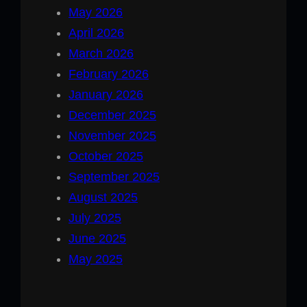
May 2026
April 2026
March 2026
February 2026
January 2026
December 2025
November 2025
October 2025
September 2025
August 2025
July 2025
June 2025
May 2025