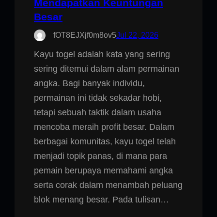
Mendapatkan Keuntungan
Besar
fOT8EJXjf0m8ov5
Jul 22, 2026
Kayu togel adalah kata yang sering
sering ditemui dalam alam permainan
angka. Bagi banyak individu,
permainan ini tidak sekadar hobi,
tetapi sebuah taktik dalam usaha
mencoba meraih profit besar. Dalam
berbagai komunitas, kayu togel telah
menjadi topik panas, di mana para
pemain berupaya memahami angka
serta corak dalam menambah peluang
blok menang besar. Pada tulisan…