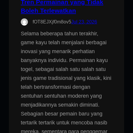
Tren Permainan yang Tidak
Boleh Terlewatkan
fOT8EJXjf0m8ov5
Jul 23, 2026
Selama beberapa tahun terakhir,
game kayu telah menjalani berbagai
inovasi yang menarik perhatian
banyaknya individu. Permainan kayu
togel, sebagai salah satu salah satu
jenis game tradisional yang klasik, kini
telah bertransformasi dengan
sentuhan sentuhan moderen yang
menjadikannya semakin diminati.
Sebagian besar pemain baru yang
tertarik tertarik untuk mencoba nasib
mereka, sementara para penggemar