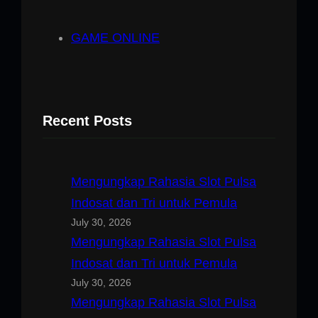
GAME ONLINE
Recent Posts
Mengungkap Rahasia Slot Pulsa
Indosat dan Tri untuk Pemula
July 30, 2026
Mengungkap Rahasia Slot Pulsa
Indosat dan Tri untuk Pemula
July 30, 2026
Mengungkap Rahasia Slot Pulsa