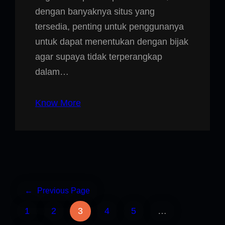
dengan banyaknya situs yang
tersedia, penting untuk penggunanya
untuk dapat menentukan dengan bijak
agar supaya tidak terperangkap
dalam…
Know More
←
Previous Page
1
2
3
4
5
…