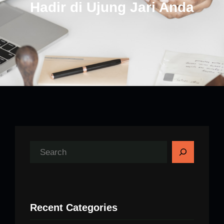
Hadir di Ujung Jari Anda
S
e
a
r
Recent Categories
c
h