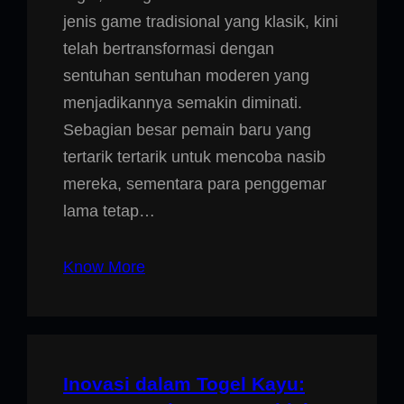
jenis game tradisional yang klasik, kini
telah bertransformasi dengan
sentuhan sentuhan moderen yang
menjadikannya semakin diminati.
Sebagian besar pemain baru yang
tertarik tertarik untuk mencoba nasib
mereka, sementara para penggemar
lama tetap…
Know More
Inovasi dalam Togel Kayu: