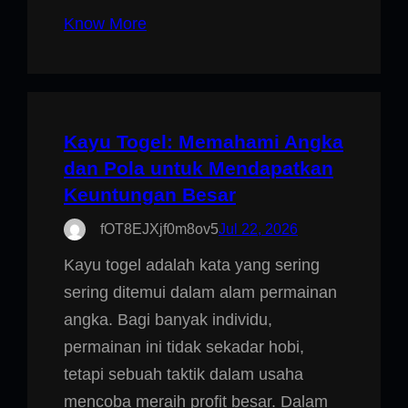
Know More
Kayu Togel: Memahami Angka
dan Pola untuk Mendapatkan
Keuntungan Besar
fOT8EJXjf0m8ov5
Jul 22, 2026
Kayu togel adalah kata yang sering
sering ditemui dalam alam permainan
angka. Bagi banyak individu,
permainan ini tidak sekadar hobi,
tetapi sebuah taktik dalam usaha
mencoba meraih profit besar. Dalam