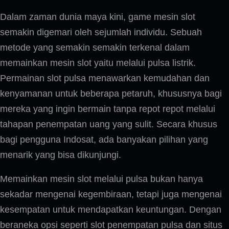
Dalam zaman dunia maya kini, game mesin slot
semakin digemari oleh sejumlah individu. Sebuah
metode yang semakin semakin terkenal dalam
memainkan mesin slot yaitu melalui pulsa listrik.
Permainan slot pulsa menawarkan kemudahan dan
kenyamanan untuk beberapa petaruh, khususnya bagi
mereka yang ingin bermain tanpa repot repot melalui
tahapan penempatan uang yang sulit. Secara khusus
bagi pengguna Indosat, ada banyakan pilihan yang
menarik yang bisa dikunjungi.
Memainkan mesin slot melalui pulsa bukan hanya
sekadar mengenai kegembiraan, tetapi juga mengenai
kesempatan untuk mendapatkan keuntungan. Dengan
beraneka opsi seperti slot penempatan pulsa dan situs