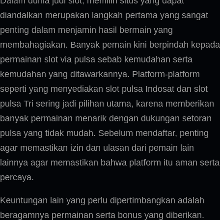
Dalam dunia judi slot, memilih situs yang dapat
diandalkan merupakan langkah pertama yang sangat
penting dalam menjamin hasil bermain yang
membahagiakan. Banyak pemain kini berpindah kepada
permainan slot via pulsa sebab kemudahan serta
kemudahan yang ditawarkannya. Platform-platform
seperti yang menyediakan slot pulsa Indosat dan slot
pulsa Tri sering jadi pilihan utama, karena memberikan
banyak permainan menarik dengan dukungan setoran
pulsa yang tidak mudah. Sebelum mendaftar, penting
agar memastikan izin dan ulasan dari pemain lain
lainnya agar memastikan bahwa platform itu aman serta
percaya.
Keuntungan lain yang perlu dipertimbangkan adalah
beragamnya permainan serta bonus yang diberikan.