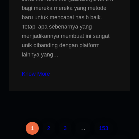
bagi mereka mereka yang metode
baru untuk mencapai nasib baik.
Tetapi apa sebenarnya yang
menjadikannya membuat ini sangat
unik dibanding dengan platform
lainnya yang…
Know More
1
2
3
…
153