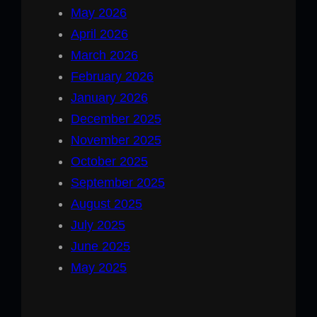
May 2026
April 2026
March 2026
February 2026
January 2026
December 2025
November 2025
October 2025
September 2025
August 2025
July 2025
June 2025
May 2025