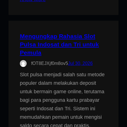
Mengungkap Rahasia Slot
Pulsa Indosat dan Tri untuk
Pemula
fOT8EJXjf0m8ov5
Jul 30, 2026
Slot pulsa menjadi salah satu metode
populer dalam melakukan deposit
untuk bermain game online, terutama
bagi para pengguna kartu prabayar
seperti Indosat dan Tri. Sistem ini
memudahkan pemain untuk mengisi
saldo secara cepat dan praktis,