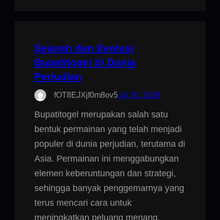
Sejarah dan Evolusi
Bupatitogel di Dunia
Perjudian
fOT8EJXjf0m8ov5
Jul 30, 2026
Bupatitogel merupakan salah satu
bentuk permainan yang telah menjadi
populer di dunia perjudian, terutama di
Asia. Permainan ini menggabungkan
elemen keberuntungan dan strategi,
sehingga banyak penggemarnya yang
terus mencari cara untuk
meningkatkan peluang menang.