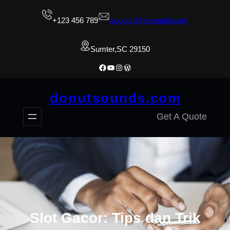
Skip
+123 456 789
support@example.com
to
content
Sumter,SC 29150
Facebook
YouTube
Instagram
WordPress
donutsounds.com
Get A Quote
Slot Gacor: Tips dan Trik