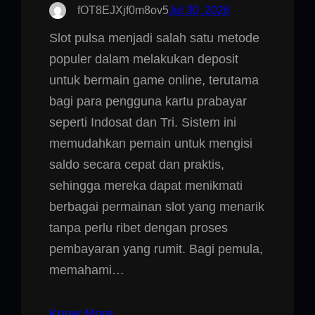
fOT8EJXjf0m8ov5
Jul 30, 2026
Slot pulsa menjadi salah satu metode
populer dalam melakukan deposit
untuk bermain game online, terutama
bagi para pengguna kartu prabayar
seperti Indosat dan Tri. Sistem ini
memudahkan pemain untuk mengisi
saldo secara cepat dan praktis,
sehingga mereka dapat menikmati
berbagai permainan slot yang menarik
tanpa perlu ribet dengan proses
pembayaran yang rumit. Bagi pemula,
memahami…
Know More