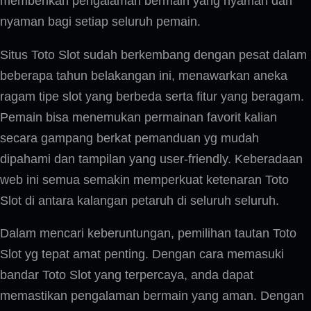
memberikan pengalaman bermain yang nyaman dan
nyaman bagi setiap seluruh pemain.
Situs Toto Slot sudah berkembang dengan pesat dalam
beberapa tahun belakangan ini, menawarkan aneka
ragam tipe slot yang berbeda serta fitur yang beragam.
Pemain bisa menemukan permainan favorit kalian
secara gampang berkat pemanduan yg mudah
dipahami dan tampilan yang user-friendly. Keberadaan
web ini semua semakin memperkuat ketenaran Toto
Slot di antara kalangan petaruh di seluruh seluruh.
Dalam mencari keberuntungan, pemilihan tautan Toto
Slot yg tepat amat penting. Dengan cara memasuki
bandar Toto Slot yang terpercaya, anda dapat
memastikan pengalaman bermain yang aman. Dengan